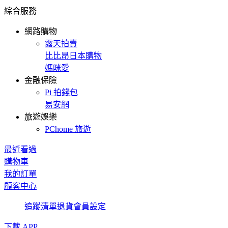
綜合服務
網路購物
露天拍賣
比比昂日本購物
媽咪愛
金融保險
Pi 拍錢包
易安網
旅遊娛樂
PChome 旅遊
最近看過
購物車
我的訂單
顧客中心
追蹤清單
退貨
會員設定
下載 APP