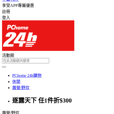
享受APP專屬優惠
註冊
登入
活動館
PChome 24h購物
休閒
露營/野炊
逐露天下 任1件折$300
露營/野炊