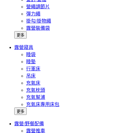
營繩調節片
彈力繩
掛勾/掛物繩
露營裝備袋
更多
露營寢具
睡袋
睡墊
行軍床
吊床
充氣床
充氣枕頭
充氣幫浦
充氣床專用床包
更多
露營/野餐配備
露營推車