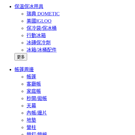
保溫保冰用具
瑞典 DOMETIC
美國IGLOO
保冷袋/保冰桶
行動冰箱
冰磚保冷劑
冰箱/冰桶配件
更多
帳篷周邊
帳篷
客廳帳
家庭帳
秒開/拋帳
天幕
內帳/邊片
地墊
營柱
營釘/營槌