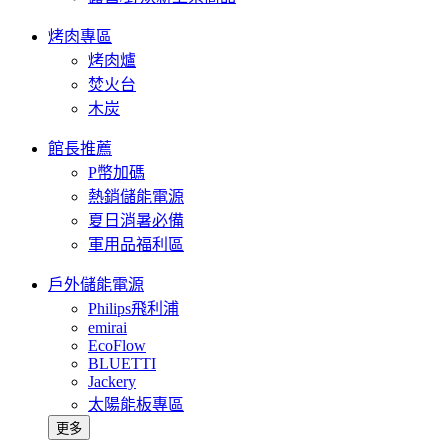
烤肉專區
烤肉爐
焚火台
木炭
館長推薦
P幣加碼
熱銷儲能電源
夏日消暑必備
軍用品福利區
戶外儲能電源
Philips飛利浦
emirai
EcoFlow
BLUETTI
Jackery
太陽能板專區
更多