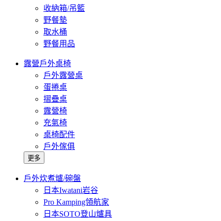
收納箱/吊籃
野餐墊
取水桶
野餐用品
露營戶外桌椅
戶外露營桌
蛋捲桌
摺疊桌
露營椅
充氣椅
桌椅配件
戶外傢俱
更多
戶外炊煮爐/碗盤
日本Iwatani岩谷
Pro Kamping領航家
日本SOTO登山爐具