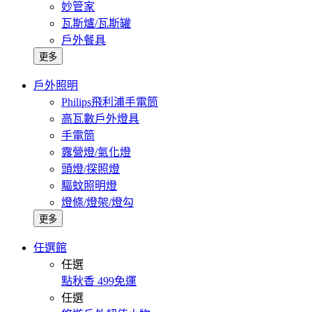
妙管家
瓦斯爐/瓦斯罐
戶外餐具
更多
戶外照明
Philips飛利浦手電筒
高瓦數戶外燈具
手電筒
露營燈/氣化燈
頭燈/探照燈
驅蚊照明燈
燈條/燈架/燈勾
更多
任選館
任選
點秋香 499免運
任選