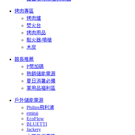
烤肉專區
烤肉爐
焚火台
烤肉用品
點火器/噴槍
木炭
館長推薦
P幣加碼
熱銷儲能電源
夏日消暑必備
軍用品福利區
戶外儲能電源
Philips飛利浦
emirai
EcoFlow
BLUETTI
Jackery