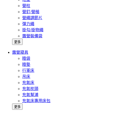
營柱
營釘/營槌
營繩調節片
彈力繩
掛勾/掛物繩
露營裝備袋
更多
露營寢具
睡袋
睡墊
行軍床
吊床
充氣床
充氣枕頭
充氣幫浦
充氣床專用床包
更多