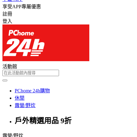
享受APP專屬優惠
註冊
登入
活動館
PChome 24h購物
休閒
露營/野炊
戶外精選用品 9折
露營/野炊