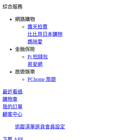
綜合服務
網路購物
露天拍賣
比比昂日本購物
媽咪愛
金融保險
Pi 拍錢包
易安網
旅遊娛樂
PChome 旅遊
最近看過
購物車
我的訂單
顧客中心
追蹤清單
退貨
會員設定
下載 APP