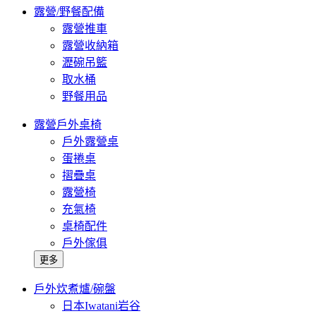
露營/野餐配備
露營推車
露營收納箱
瀝碗吊籃
取水桶
野餐用品
露營戶外桌椅
戶外露營桌
蛋捲桌
摺疊桌
露營椅
充氣椅
桌椅配件
戶外傢俱
更多
戶外炊煮爐/碗盤
日本Iwatani岩谷