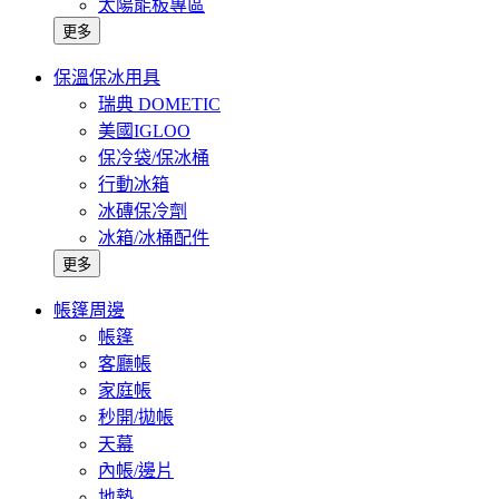
太陽能板專區
更多
保溫保冰用具
瑞典 DOMETIC
美國IGLOO
保冷袋/保冰桶
行動冰箱
冰磚保冷劑
冰箱/冰桶配件
更多
帳篷周邊
帳篷
客廳帳
家庭帳
秒開/拋帳
天幕
內帳/邊片
地墊