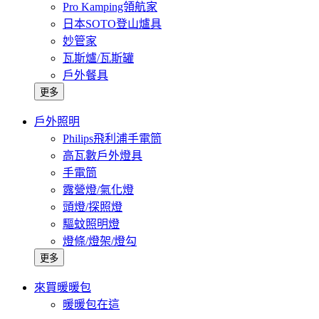
Pro Kamping領航家
日本SOTO登山爐具
妙管家
瓦斯爐/瓦斯罐
戶外餐具
更多
戶外照明
Philips飛利浦手電筒
高瓦數戶外燈具
手電筒
露營燈/氣化燈
頭燈/探照燈
驅蚊照明燈
燈條/燈架/燈勾
更多
來買暖暖包
暖暖包在這