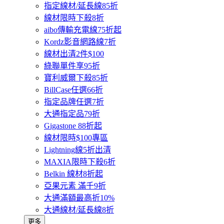
指定線材/延長線85折
線材限時下殺8折
aibo傳輸充電線75折起
Kordz影音網路線7折
線材出清2件$100
綠聯單件享95折
寶利威爾下殺85折
BillCase任選66折
指定品牌任選7折
大通指定品79折
Gigastone 88折起
線材限時$100專區
Lightning線5折出清
MAXIA限時下殺6折
Belkin 線材8折起
亞果元素 滿千9折
大通滿額最高折10%
大通線材/延長線8折
更多