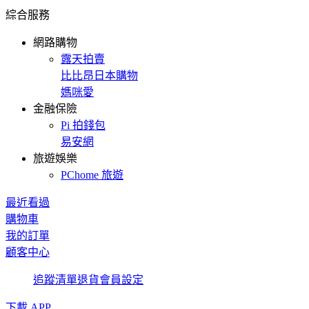
綜合服務
網路購物
露天拍賣
比比昂日本購物
媽咪愛
金融保險
Pi 拍錢包
易安網
旅遊娛樂
PChome 旅遊
最近看過
購物車
我的訂單
顧客中心
追蹤清單
退貨
會員設定
下載 APP