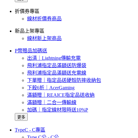
折價券專區
線材折價券商品
新品上架專區
線材新上架商品
P幣贈品加碼送
出清｜Lightning傳輸充電
飛利浦指定品滿額送防爆袋
飛利浦指定品滿額送充電線
下單贈｜指定品送硬殼防摔收納包
下殺6折｜AcerGaming
滿額贈｜REAICE指定品送收納
滿額贈｜二合一傳輸線
加碼｜指定線材限時送10%P
更多
TypeC - C專區
Type C公 - C公