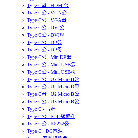
Type C母 - HDMI公
Type C公 - VGA公
Type C公 - VGA母
Type C公 - DVI公
Type C公 - DVI母
Type C公 - DP公
Type C公 - DP母
Type C公 - MiniDP母
Type C公 - Mini USB公
Type C公 - Mini USB母
Type C公 - U2 Micro B公
Type C公 - U2 Micro B母
Type C母 - U2 Micro B公
Type C公 - U3 Micro B公
Type C - 音源
Type C公 - RJ45網路孔
Type C公 - RS232公
Type C - DC電源