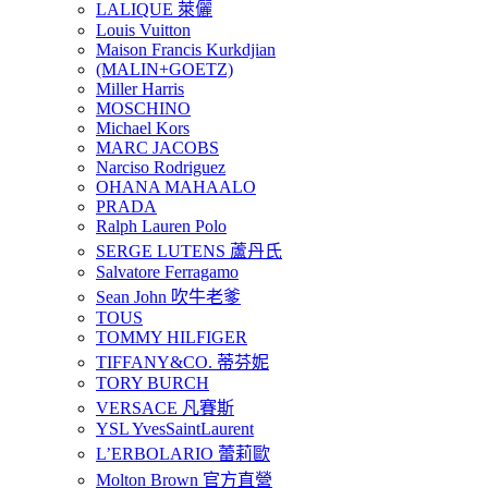
LALIQUE 萊儷
Louis Vuitton
Maison Francis Kurkdjian
(MALIN+GOETZ)
Miller Harris
MOSCHINO
Michael Kors
MARC JACOBS
Narciso Rodriguez
OHANA MAHAALO
PRADA
Ralph Lauren Polo
SERGE LUTENS 蘆丹氏
Salvatore Ferragamo
Sean John 吹牛老爹
TOUS
TOMMY HILFIGER
TIFFANY&CO. 蒂芬妮
TORY BURCH
VERSACE 凡賽斯
YSL YvesSaintLaurent
L’ERBOLARIO 蕾莉歐
Molton Brown 官方直營