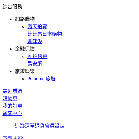
綜合服務
網路購物
露天拍賣
比比昂日本購物
媽咪愛
金融保險
Pi 拍錢包
易安網
旅遊娛樂
PChome 旅遊
最近看過
購物車
我的訂單
顧客中心
追蹤清單
退貨
會員設定
下載 APP