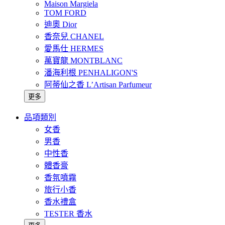
Maison Margiela
TOM FORD
迪奧 Dior
香奈兒 CHANEL
愛馬仕 HERMES
萬寶龍 MONTBLANC
潘海利根 PENHALIGON'S
阿蒂仙之香 L’Artisan Parfumeur
更多
品項類別
女香
男香
中性香
體香膏
香氛噴霧
旅行小香
香水禮盒
TESTER 香水