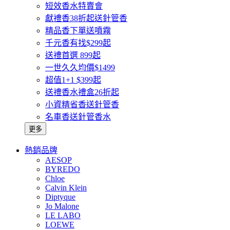
短效香水特賣會
獻禮香38折起送針管香
精品香下單送噴霧
千元香有找$299起
送禮首選 899起
一世久久均價$1499
超值1+1 $399起
送禮香水禮盒26折起
小資精省香送針管香
名車香送針管香水
更多
熱銷品牌
AESOP
BYREDO
Chloe
Calvin Klein
Diptyque
Jo Malone
LE LABO
LOEWE