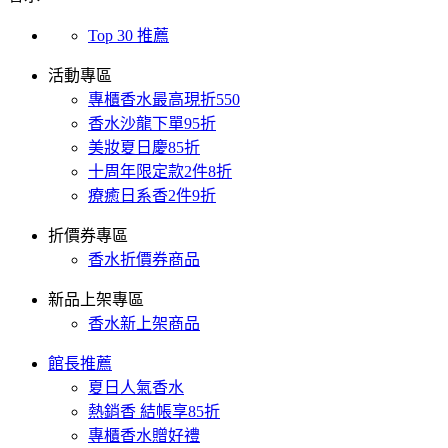
Top 30 推薦
活動專區
專櫃香水最高現折550
香水沙龍下單95折
美妝夏日慶85折
十周年限定款2件8折
療癒日系香2件9折
折價券專區
香水折價券商品
新品上架專區
香水新上架商品
館長推薦
夏日人氣香水
熱銷香 結帳享85折
專櫃香水贈好禮