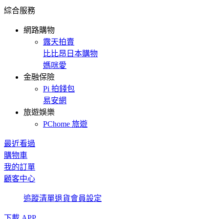
綜合服務
網路購物
露天拍賣
比比昂日本購物
媽咪愛
金融保險
Pi 拍錢包
易安網
旅遊娛樂
PChome 旅遊
最近看過
購物車
我的訂單
顧客中心
追蹤清單
退貨
會員設定
下載 APP