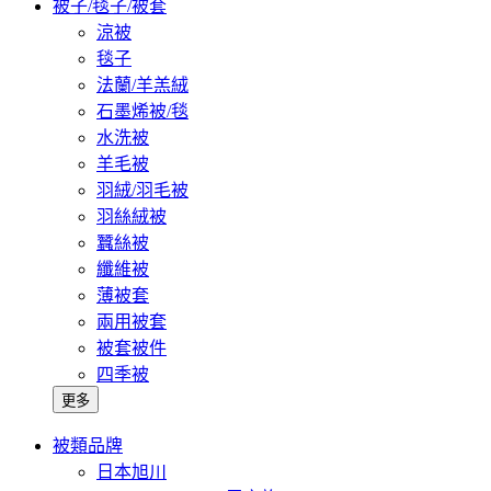
被子/毯子/被套
涼被
毯子
法蘭/羊羔絨
石墨烯被/毯
水洗被
羊毛被
羽絨/羽毛被
羽絲絨被
蠶絲被
纖維被
薄被套
兩用被套
被套被件
四季被
更多
被類品牌
日本旭川