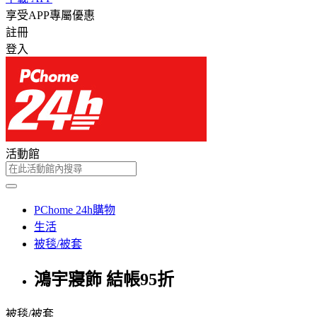
享受APP專屬優惠
註冊
登入
活動館
PChome 24h購物
生活
被毯/被套
鴻宇寢飾 結帳95折
被毯/被套