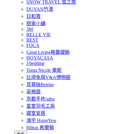
SNOW TRAVEL 雪之旅
DUYAN竹漾
日和賞
戀家小舖
3M
BELLE VIE
BEST
FOCA
Great Living格蕾寢飾
HOYACASA
J-bedtime
Tonia Nicole 東妮
比得兔與V&A博物館
貝翠絲Betrise
采棉居
京都手祚/aibo
皇室羽毛工房
寢室安居
鴻宇 HongYew
Hilton 希爾頓