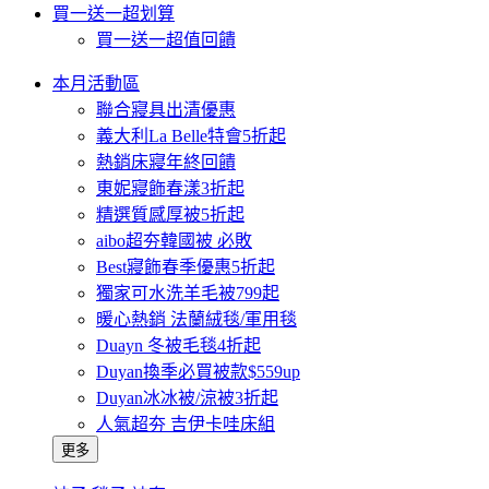
買一送一超划算
買一送一超值回饋
本月活動區
聯合寢具出清優惠
義大利La Belle特會5折起
熱銷床寢年終回饋
東妮寢飾春漾3折起
精選質感厚被5折起
aibo超夯韓國被 必敗
Best寢飾春季優惠5折起
獨家可水洗羊毛被799起
暖心熱銷 法蘭絨毯/軍用毯
Duayn 冬被毛毯4折起
Duyan換季必買被款$559up
Duyan冰冰被/涼被3折起
人氣超夯 吉伊卡哇床組
更多