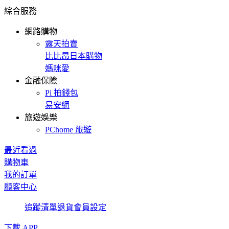
綜合服務
網路購物
露天拍賣
比比昂日本購物
媽咪愛
金融保險
Pi 拍錢包
易安網
旅遊娛樂
PChome 旅遊
最近看過
購物車
我的訂單
顧客中心
追蹤清單
退貨
會員設定
下載 APP