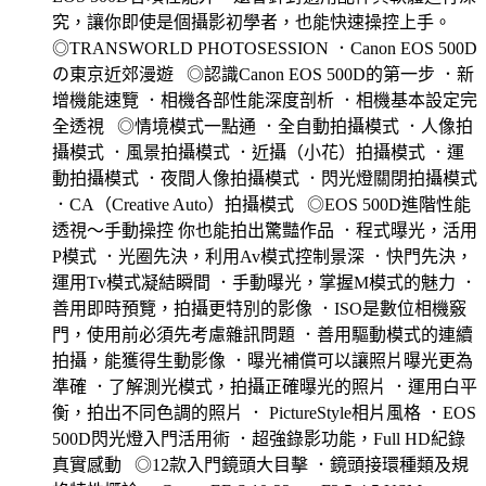
究，讓你即使是個攝影初學者，也能快速操控上手。
◎TRANSWORLD PHOTOSESSION ．Canon EOS 500D
の東京近郊漫遊 ◎認識Canon EOS 500D的第一步 ．新
增機能速覽 ．相機各部性能深度剖析 ．相機基本設定完
全透視 ◎情境模式一點通 ．全自動拍攝模式 ．人像拍
攝模式 ．風景拍攝模式 ．近攝（小花）拍攝模式 ．運
動拍攝模式 ．夜間人像拍攝模式 ．閃光燈關閉拍攝模式
．CA（Creative Auto）拍攝模式 ◎EOS 500D進階性能
透視～手動操控 你也能拍出驚豔作品 ．程式曝光，活用
P模式 ．光圈先決，利用Av模式控制景深 ．快門先決，
運用Tv模式凝結瞬間 ．手動曝光，掌握M模式的魅力 ．
善用即時預覽，拍攝更特別的影像 ．ISO是數位相機竅
門，使用前必須先考慮雜訊問題 ．善用驅動模式的連續
拍攝，能獲得生動影像 ．曝光補償可以讓照片曝光更為
準確 ．了解測光模式，拍攝正確曝光的照片 ．運用白平
衡，拍出不同色調的照片 ． PictureStyle相片風格 ．EOS
500D閃光燈入門活用術 ．超強錄影功能，Full HD紀錄
真實感動 ◎12款入門鏡頭大目擊 ．鏡頭接環種類及規