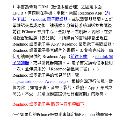
1. 本書為帶有 DRM（數位版權管理）之固定版面
EPUB，僅適用在手機、平板、電腦 Readmoo App（
前
往下載
）、
mooInk 電子閱讀器
，或以瀏覽器閱讀。2. 訂
單確認交易成功後，請稍候 5 分鐘待系統派送兌換碼後
前往 PChome 會員中心 > 查訂單 > 看明細 > 內容，在彈
跳視窗後點選〔去兌換〕，所購買的書籍即會出現在
Readmoo 讀墨電子書 APP / Readmoo 讀墨電子書閱讀器 /
Readmoo 讀墨電子書官網內的書櫃。 3. 兌換完成後，請
使用讀墨提供的 Readmoo App（
前往下載
）、
mooInk 電
子閱讀器
，或以瀏覽器閱讀。 4. 電子書兌換碼僅限使用
一次，並僅適用於 「Readmoo讀墨電子書」。 5.
Readmoo 讀墨電子書的常見問題一覽：
https://readmoo.com/welcome/qa
6. 根據台灣現行法規，數
位內容（ 如電子書、音樂、影片、遊戲、App ）形式之
商品，不受「網購服務需提供七日鑑賞期」的限制。
Readmoo 讀墨電子書 購買注意事項如下：
(一) 如果您的Pchome帳號尚未綁定過Readmoo 讀墨電子