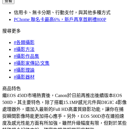
查看
信用卡、無卡分期、行動支付，與其他多種方式
PChome 聯名卡最高6%，新戶再享首刷禮800P
搜尋更多
#各類攝影
#攝影方法
#攝影作品集
#攝影家傳記/文集
#攝影理論
#攝影器材
商品特色
繼EOS 450D市場熱賣後，Canon於日前再推出後續版本EOS
500D，其主要特色，除了搭載15.1MP感光元件與DIGIC 4影像
處理器外，還加入最新的Full HD高畫質錄影功能，讓你在捕
捉瞬間影像時能更加得心應手。另外，EOS 500D亦在連拍速
度及感光性能方面有所加強，雖然升級幅度有限，但對於某些