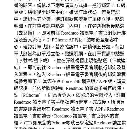
書的顧客，請依以下兩種購買方式擇一進行綁定： 1. 網
頁版：結帳後至顧客中心，確認訂單狀態，若為確認
中，請稍候五分鐘，待訂單狀態變為訂單成立後，點選
明細，在訂單資訊中點選〔內容〕，在彈跳視窗後點選
〔去兌換〕，即可前往 Readmoo 讀墨電子書官網執行綁
定及登入流程。 2. PChome APP版：結帳後至顧客中
心，確認訂單狀態，若為確認中，請稍候五分鐘，待訂
單狀態變為訂單成立後，點選明細，在訂單資訊中點選
〔序號/軟體下載〕，並在彈跳視窗出現後點選〔下載連
結〕，即可前往 Readmoo 讀墨電子書官網執行綁定及登
入流程。 * 進入 Readmoo 讀墨電子書官網後的綁定流程
請參考如下： 當您在PChome 24h 網頁版 / APP版，購買
確認後，並依步驟跳轉到 Readmoo 讀墨電子書官網時，
點〔PChome〕，同意後登入，依照您的習慣登入 / 註冊
Readmoo 讀墨電子書主帳號進行綁定，完成後，所購買
的書籍即會出現在 Readmoo 讀墨電子書 APP / Readmoo
讀墨電子書閱讀器 / Readmoo 讀墨電子書官網內的書
櫃。 (二) 如果您的Pchome帳號已綁定過Readmoo 讀墨電