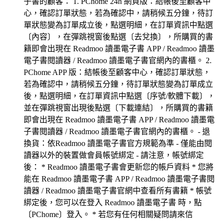
子書的顧客： 1. PChome 24h 網頁版：結帳後至顧客中
心，確認訂單狀態，若為確認中，請稍候五分鐘，待訂
單狀態變為訂單成立後，點選明細，在訂單資訊中點選
〔內容〕，在彈跳視窗後點選〔去兌換〕，所購買的書
籍即會出現在 Readmoo 讀墨電子書 APP / Readmoo 讀墨
電子書閱讀器 / Readmoo 讀墨電子書官網內的書櫃。 2.
PChome APP 版：結帳後至顧客中心，確認訂單狀態，
若為確認中，請稍候五分鐘，待訂單狀態變為訂單成立
後，點選明細，在訂單資訊中點選〔序號/軟體下載〕，
並在彈跳視窗出現後點選〔下載連結〕，所購買的書籍
即會出現在 Readmoo 讀墨電子書 APP / Readmoo 讀墨電
子書閱讀器 / Readmoo 讀墨電子書官網內的書櫃。 - 退
換貨：依Readmoo 讀墨電子書官方規範為準 - 僅能由閱
讀器以外的裝置做會員帳號綁定 - 請注意，帳號綁定
後： * Readmoo 讀墨電子書會更新您的帳戶資料 * 您將
能在 Readmoo 讀墨電子書 APP / Readmoo 讀墨電子書閱
讀器 / Readmoo 讀墨電子書官網中查看所有書籍 * 帳號
綁定後，您可以在登入 Readmoo 讀墨電子書 時，點
〔PChome〕登入。 * 若您有任何相關疑問請來信