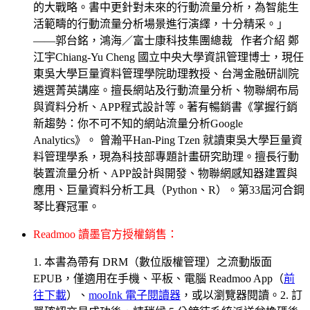
的大戰略。書中更針對未來的行動流量分析，為智能生
活範疇的行動流量分析場景進行演繹，十分精采。」
——郭台銘，鴻海／富士康科技集團總裁 作者介紹 鄭
江宇Chiang-Yu Cheng 國立中央大學資訊管理博士，現任
東吳大學巨量資料管理學院助理教授、台灣金融研訓院
遴選菁英講座。擅長網站及行動流量分析、物聯網布局
與資料分析、APP程式設計等。著有暢銷書《掌握行銷
新趨勢：你不可不知的網站流量分析Google
Analytics》。 曾瀚平Han-Ping Tzen 就讀東吳大學巨量資
料管理學系，現為科技部專題計畫研究助理。擅長行動
裝置流量分析、APP設計與開發、物聯網感知器建置與
應用、巨量資料分析工具（Python、R）。第33屆河合鋼
琴比賽冠軍。
Readmoo 讀墨官方授權銷售：
1. 本書為帶有 DRM（數位版權管理）之流動版面
EPUB，僅適用在手機、平板、電腦 Readmoo App（
前
往下載
）、
mooInk 電子閱讀器
，或以瀏覽器閱讀。2. 訂