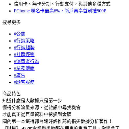
信用卡、無卡分期、行動支付，與其他多種方式
PChome 聯名卡最高6%，新戶再享首刷禮800P
搜尋更多
#公關
#行銷策略
#行銷趨勢
#社群經營
#消費者行為
#業務傳銷
#廣告
#顧客服務
商品特色
知道什麼是大數據只是第一步
懂得分析流量來源、從雜訊中尋找機會
才能真正從巨量資料中挖掘到金礦
國內第一本獲得郭台銘好評推薦的指尖數據分析著作！
《財星》500大企業過半數都在使用的免費工具，你學會了