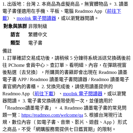
1. 出版地：台灣 2. 本商品為虛擬商品，無實體物品。 3. 讀墨
電子書僅適用在手機、平板、電腦 Readmoo App（
前往下
載
）、
mooInk 電子閱讀器
，或以瀏覽器閱讀。
對象與族群
非限制級
語言
繁體中文
類型
電子書
備註
1. 訂單確認交易成功後，請稍候 5 分鐘待系統派送兌換碼後前
往 PChome 會員中心 > 查訂單 > 看明細 > 內容，在彈跳視窗
後點選〔去兌換〕，所購買的書籍即會出現在 Readmoo 讀墨
電子書 APP / Readmoo 讀墨電子書閱讀器 / Readmoo 讀墨電子
書官網內的書櫃。 2. 兌換完成後，請使用讀墨提供的
Readmoo App（
前往下載
）、
mooInk 電子閱讀器
，或以瀏覽
器閱讀。 3. 電子書兌換碼僅限使用一次，並僅適用於
「Readmoo讀墨電子書」。 4. Readmoo 讀墨電子書的常見問
題一覽：
https://readmoo.com/welcome/qa
5. 根據台灣現行法
規，數位內容（ 如電子書、音樂、影片、遊戲、App ）形式
之商品，不受「網購服務需提供七日鑑賞期」的限制。