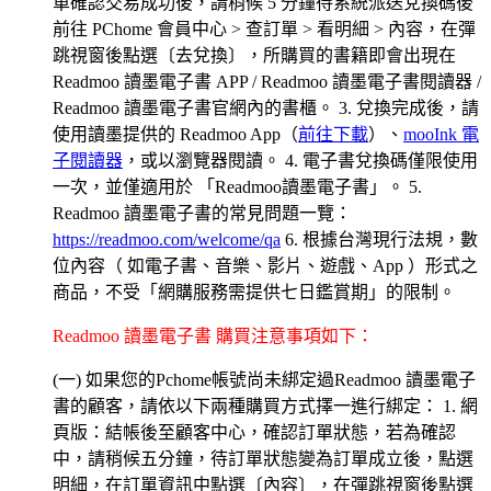
單確認交易成功後，請稍候 5 分鐘待系統派送兌換碼後
前往 PChome 會員中心 > 查訂單 > 看明細 > 內容，在彈
跳視窗後點選〔去兌換〕，所購買的書籍即會出現在
Readmoo 讀墨電子書 APP / Readmoo 讀墨電子書閱讀器 /
Readmoo 讀墨電子書官網內的書櫃。 3. 兌換完成後，請
使用讀墨提供的 Readmoo App（
前往下載
）、
mooInk 電
子閱讀器
，或以瀏覽器閱讀。 4. 電子書兌換碼僅限使用
一次，並僅適用於 「Readmoo讀墨電子書」。 5.
Readmoo 讀墨電子書的常見問題一覽：
https://readmoo.com/welcome/qa
6. 根據台灣現行法規，數
位內容（ 如電子書、音樂、影片、遊戲、App ）形式之
商品，不受「網購服務需提供七日鑑賞期」的限制。
Readmoo 讀墨電子書 購買注意事項如下：
(一) 如果您的Pchome帳號尚未綁定過Readmoo 讀墨電子
書的顧客，請依以下兩種購買方式擇一進行綁定： 1. 網
頁版：結帳後至顧客中心，確認訂單狀態，若為確認
中，請稍候五分鐘，待訂單狀態變為訂單成立後，點選
明細，在訂單資訊中點選〔內容〕，在彈跳視窗後點選