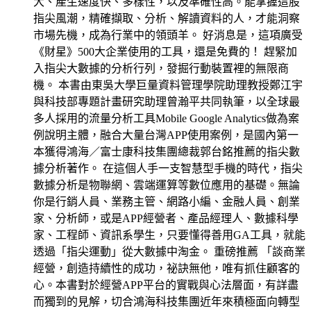
大、產生速度快、多樣性，以及準確性高。能掌握這股
指尖風潮，精確擷取、分析、解讀資料的人，才能洞察
市場先機，成為行業中的領頭羊。 好消息是，這項廣受
《財星》500大企業使用的工具，還是免費的！ 趕緊加
入指尖大數據的分析行列，發掘行動裝置裡的無限商
機。 本書由東吳大學巨量資料管理學院助理教授鄭江宇
與科技部專題計畫研究助理曾瀚平共同執筆，以全球最
多人採用的流量分析工具Mobile Google Analytics做為案
例說明主體，融合大量台灣APP使用案例，是國內第一
本獲得鴻海／富士康科技集團總裁郭台銘推薦的指尖數
據分析著作。 在這個人手一支智慧型手機的時代，指尖
數據分析是物聯網、雲端運算等數位應用的基礎。無論
你是行銷人員、業務主管、網路小編、金融人員、創業
家、分析師，或是APP經營者、產品經理人、數據科學
家、工程師、資訊系學生，只要懂得善用GA工具，就能
透過「指尖運動」從大數據中淘金。 重磅推薦 「談商業
經營，創造持續性的成功，祕訣無他，唯有抓住顧客的
心。本書對於經營APP平台的實戰與心法層面，有詳盡
而獨到的見解，切合鴻海科技集團近年來積極面向轉型