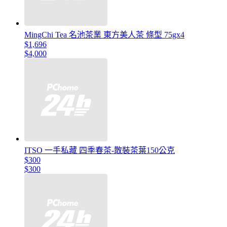
MingChi Tea 名池茶業 東方美人茶 條型 75gx4
$1,696
$4,000
ITSO 一手私藏 四季春茶-散裝茶葉150公克
$300
$300