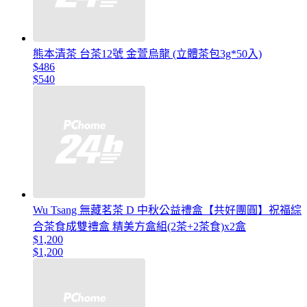
熊本清茶 台茶12號 金萱烏龍 (立體茶包3g*50入)
$486
$540
Wu Tsang 無藏茗茶 D 中秋公益禮盒【共好團圓】祝福綜
合茶食成雙禮盒 精美方盒組(2茶+2茶食)x2盒
$1,200
$1,200