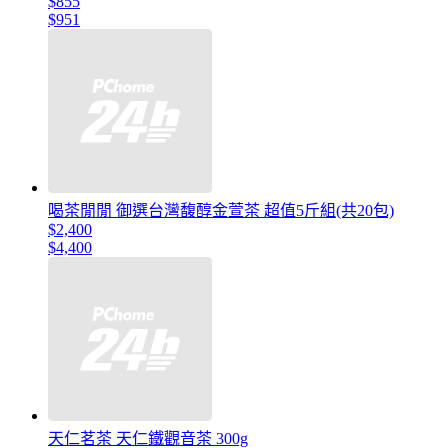
$855
$951
喝茶閒閒 御選台灣馥醇金萱茶 超值5斤組(共20包)
$2,400
$4,400
天仁茗茶 天仁鐵觀音茶 300g