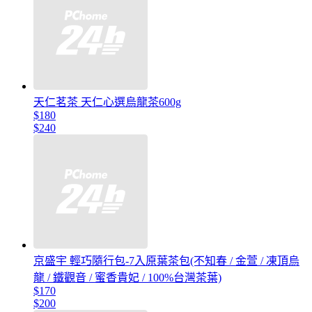
天仁茗茶 天仁心選烏龍茶600g
$180
$240
京盛宇 輕巧隨行包-7入原葉茶包(不知春 / 金萱 / 凍頂烏
龍 / 鐵觀音 / 蜜香貴妃 / 100%台灣茶葉)
$170
$200