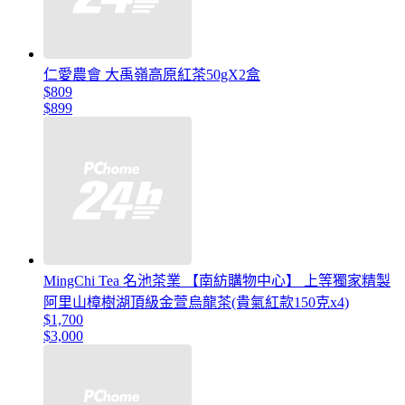
仁愛農會 大禹嶺高原紅茶50gX2盒
$809
$899
MingChi Tea 名池茶業 【南紡購物中心】 上等獨家精製
阿里山樟樹湖頂級金萱烏龍茶(貴氣紅款150克x4)
$1,700
$3,000