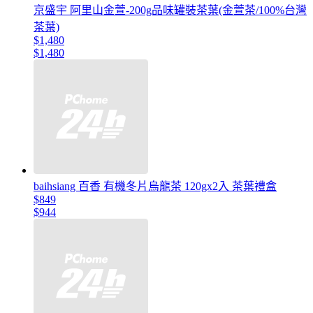
京盛宇 阿里山金萱-200g品味罐裝茶葉(金萱茶/100%台灣
茶葉)
$1,480
$1,480
baihsiang 百香 有機冬片烏龍茶 120gx2入 茶葉禮盒
$849
$944