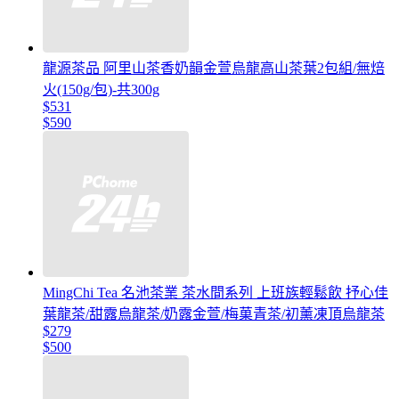
龍源茶品 阿里山茶香奶韻金萱烏龍高山茶葉2包組/無焙
火(150g/包)-共300g
$531
$590
MingChi Tea 名池茶業 茶水間系列 上班族輕鬆飲 抒心佳
葉龍茶/甜露烏龍茶/奶露金萱/梅菓青茶/初薰凍頂烏龍茶
$279
$500