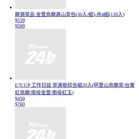
龍源茶品 金萱烏龍高山茶包(30入/組)-共4組(120入)
$539
$599
E7CUP 工作日誌 茶濾掛綜合組20入(阿里山烏龍茶/台東
紅烏龍/南投金萱/南投紅玉)
$450
$760