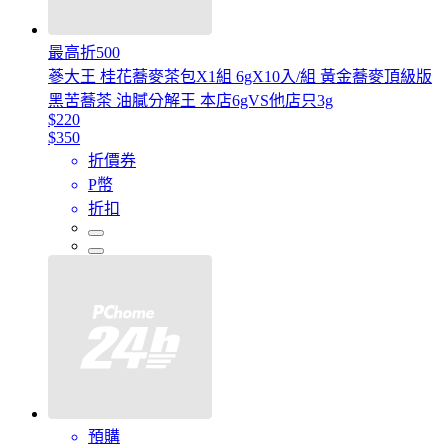
最高折500
蔘大王 桂花蕎麥茶包X1組 6gX10入/組 黃金蕎麥頂級版
黑苦蕎茶 油膩分解王 本店6gVS他店只3g
$220
$350
折價券
P幣
折扣
預購