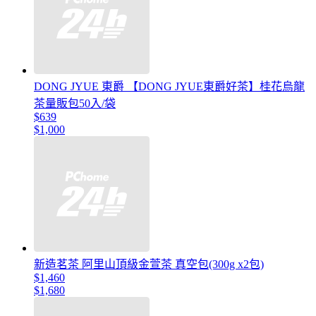
DONG JYUE 東爵 【DONG JYUE東爵好茶】桂花烏龍
茶量販包50入/袋
$639
$1,000
新造茗茶 阿里山頂級金萱茶 真空包(300g x2包)
$1,460
$1,680