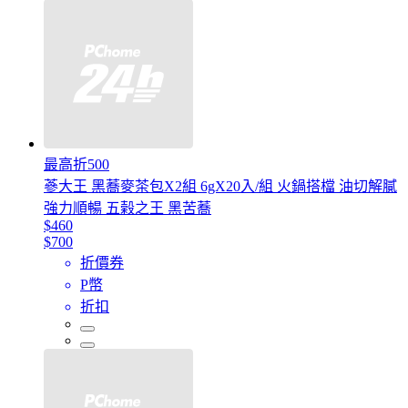
最高折500
蔘大王 黑蕎麥茶包X2組 6gX20入/組 火鍋搭檔 油切解膩
強力順暢 五榖之王 黑苦蕎
$460
$700
折價券
P幣
折扣