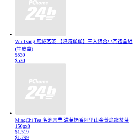
Wu Tsang 無藏茗茶 【曉時聊聊】三入綜合小茶禮盒組
(牛皮盒)
$530
$530
MingChi Tea 名池茶業 濃菓奶香阿里山金萱烏龍茶葉
150gx8
$1,519
$1,799