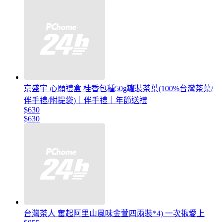
京盛宇 心願禮盒 桂香包種50g罐裝茶葉(100%台灣茶葉/
伴手禮/附提袋)｜伴手禮｜年節送禮
$630
$630
台灣茶人 奮起阿里山風味金萱四兩裝*4) 一次揪愛上