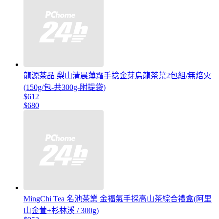
龍源茶品 梨山清晨薄霜手捻金芽烏龍茶葉2包組/無焙火
(150g/包-共300g-附提袋)
$612
$680
MingChi Tea 名池茶業 金福氣手採高山茶綜合禮盒(阿里
山金萱+杉林溪 / 300g)