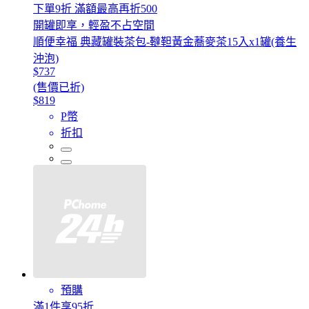
下單9折 滿額最高再折500
開罐即享，輕盈不占空間
順便幸福 典藏罐裝茶包-韃靼黃金蕎麥茶15入x1罐(養生
沖泡)
$737
(售價已折)
$819
P幣
折扣
預購
滿1件享95折