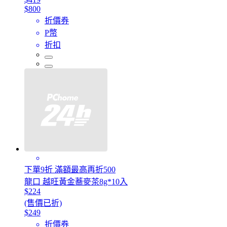
$800
折價券
P幣
折扣
下單9折 滿額最高再折500
龍口 越旺黃金蕎麥茶8g*10入
$224
(售價已折)
$249
折價券