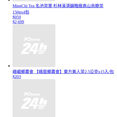
MingChi Tea 名池茶業 杉林溪清韻雅緻高山烏龍茶
150gx4包
$959
$2,699
峨嵋鄉農會 【峨眉鄉農會】東方美人茶2.5公克x15入/包
$203