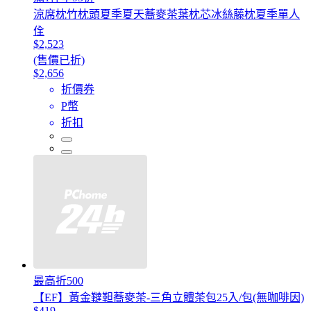
涼席枕竹枕頭夏季夏天蕎麥茶葉枕芯冰絲藤枕夏季單人
佺
$2,523
(售價已折)
$2,656
折價券
P幣
折扣
最高折500
【EF】黃金韃靼蕎麥茶-三角立體茶包25入/包(無咖啡因)
$419