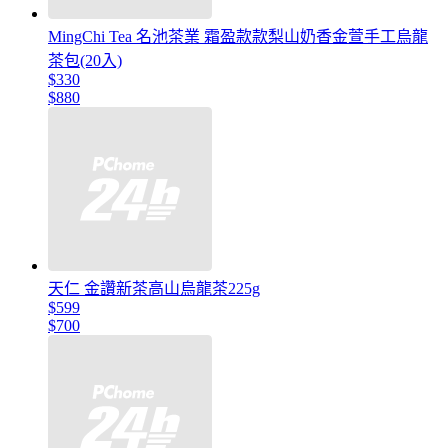
MingChi Tea 名池茶業 霜盈款款梨山奶香金萱手工烏龍
茶包(20入)
$330
$880
天仁 金讚新茶高山烏龍茶225g
$599
$700