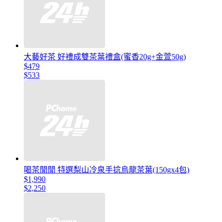
大藝好茶 好禮成雙茶葉禮盒(蜜香20g+金萱50g)
$479
$533
喝茶閒閒 特選梨山冷泉手捻烏龍茶葉(150gx4包)
$1,990
$2,250