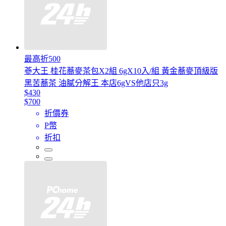
最高折500
蔘大王 桂花蕎麥茶包X2組 6gX10入/組 黃金蕎麥頂級版
黑苦蕎茶 油膩分解王 本店6gVS他店只3g
$430
$700
折價券
P幣
折扣