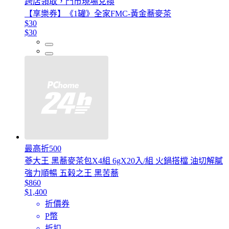
跨店領取，門市現場兌換
【享樂券】《1罐》全家FMC-黃金蕎麥茶
$30
$30
最高折500
蔘大王 黑蕎麥茶包X4組 6gX20入/組 火鍋搭檔 油切解膩
強力順暢 五榖之王 黑苦蕎
$860
$1,400
折價券
P幣
折扣