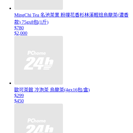
MingChi Tea 名池茶業 粉撲花香杉林溪輕焙烏龍茶(濃香
款) 75gx8包(1斤)
$780
$2,000
歐可茶館 冷泡茶 烏龍茶(4gx16包/盒)
$299
$450