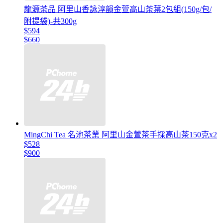
龍源茶品 阿里山香詠淳韻金萱高山茶葉2包組(150g/包/
附提袋)-共300g
$594
$660
MingChi Tea 名池茶業 阿里山金萱茶手採高山茶150克x2
$528
$900