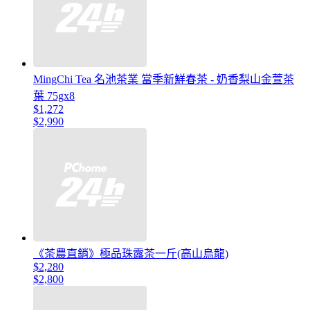
MingChi Tea 名池茶業 當季新鮮春茶 - 奶香梨山金萱茶
葉 75gx8
$1,272
$2,990
《茶農直銷》極品珠露茶一斤(高山烏龍)
$2,280
$2,800