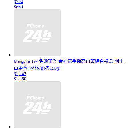
$594
$660
MingChi Tea 名池茶業 金福氣手採高山茶綜合禮盒-阿里
山金萱+杉林溪(各150g)
$1,242
$1,380