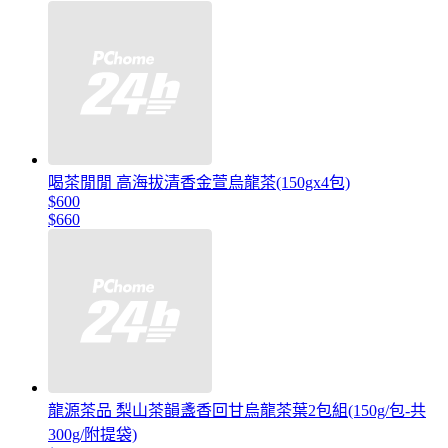
喝茶閒閒 高海拔清香金萱烏龍茶(150gx4包)
$600
$660
龍源茶品 梨山茶韻盞香回甘烏龍茶葉2包組(150g/包-共
300g/附提袋)