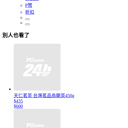
P幣
折扣
別人也看了
天仁茗茶 台灣茗品烏龍茶450g
$435
$600