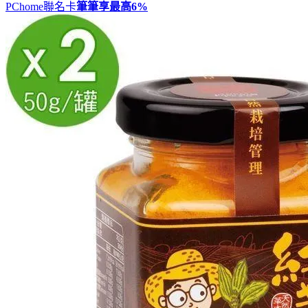
PChome聯名卡
筆筆享最高
6%