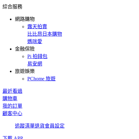
綜合服務
網路購物
露天拍賣
比比昂日本購物
媽咪愛
金融保險
Pi 拍錢包
易安網
旅遊娛樂
PChome 旅遊
最近看過
購物車
我的訂單
顧客中心
追蹤清單
退貨
會員設定
下載 APP