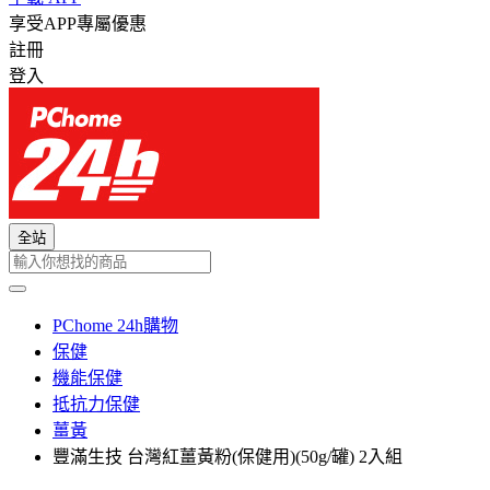
享受APP專屬優惠
註冊
登入
全站
PChome 24h購物
保健
機能保健
抵抗力保健
薑黃
豐滿生技 台灣紅薑黃粉(保健用)(50g/罐) 2入組