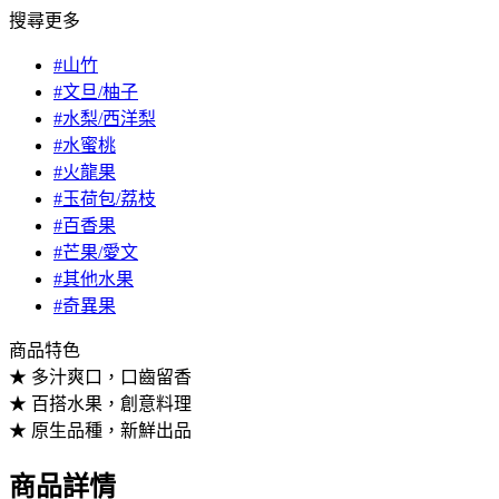
搜尋更多
#山竹
#文旦/柚子
#水梨/西洋梨
#水蜜桃
#火龍果
#玉荷包/荔枝
#百香果
#芒果/愛文
#其他水果
#奇異果
商品特色
★ 多汁爽口，口齒留香
★ 百搭水果，創意料理
★ 原生品種，新鮮出品
商品詳情