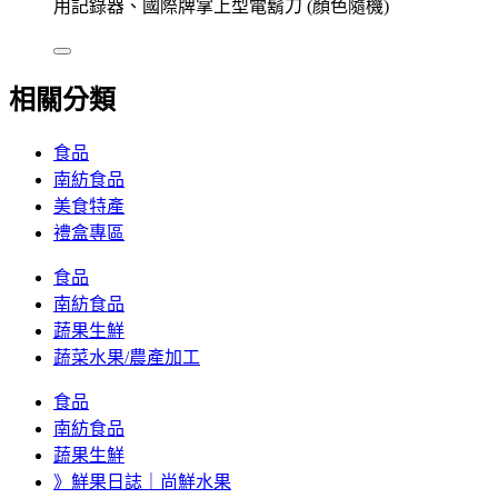
用記錄器、國際牌掌上型電鬍刀 (顏色隨機)
相關分類
食品
南紡食品
美食特產
禮盒專區
食品
南紡食品
蔬果生鮮
蔬菜水果/農產加工
食品
南紡食品
蔬果生鮮
》鮮果日誌｜尚鮮水果