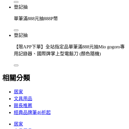
登記抽
單筆滿888元抽888P幣
登記抽
【限APP下單】全站指定品單筆滿888元抽Mio gogoro專
用記錄器、國際牌掌上型電鬍刀 (顏色隨機)
相關分類
居家
文具用品
館長推薦
經典品牌筆46折起
居家