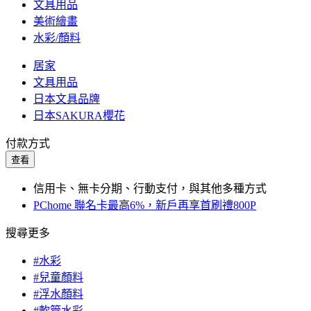
文具用品
美術繪畫
水彩/顏料
居家
文具用品
日本文具品牌
日本SAKURA櫻花
付款方式
查看
信用卡、無卡分期、行動支付，與其他多種方式
PChome 聯名卡最高6%，新戶再享首刷禮800P
搜尋更多
#水彩
#兒童顏料
#浮水顏料
#軟管水彩