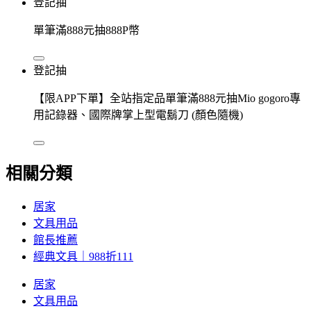
登記抽
單筆滿888元抽888P幣
登記抽
【限APP下單】全站指定品單筆滿888元抽Mio gogoro專
用記錄器、國際牌掌上型電鬍刀 (顏色隨機)
相關分類
居家
文具用品
館長推薦
經典文具｜988折111
居家
文具用品