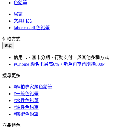
色鉛筆
居家
文具用品
faber castell 色鉛筆
付款方式
查看
信用卡、無卡分期、行動支付，與其他多種方式
PChome 聯名卡最高6%，新戶再享首刷禮800P
搜尋更多
#輝柏專家級色鉛筆
#一般色鉛筆
#水性色鉛筆
#油性色鉛筆
#魔術色鉛筆
商品特色