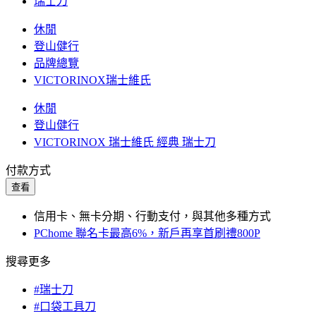
瑞士刀
休閒
登山健行
品牌總覽
VICTORINOX瑞士維氏
休閒
登山健行
VICTORINOX 瑞士維氏 經典 瑞士刀
付款方式
查看
信用卡、無卡分期、行動支付，與其他多種方式
PChome 聯名卡最高6%，新戶再享首刷禮800P
搜尋更多
#瑞士刀
#口袋工具刀