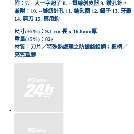
附：7. --大一字起子 8. --電線剝皮器 9. 鑽孔針，
兼附：10. --縫紉針孔 11. 鑰匙圈 12. 鑷子 13. 牙籤
14. 剪刀 15. 萬用鉤
尺寸(±5%)：9.1 cm 長 x 16.8mm厚
重量(±5%)：82g
材質：刀片／特殊熱處理之防鏽鉻鉬鋼；握柄／
亮質塑膠