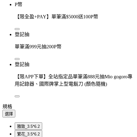
P幣
【限全盈+PAY】單筆滿$5000送100P幣
登記抽
單筆滿999元抽200P幣
登記抽
【限APP下單】全站指定品單筆滿888元抽Mio gogoro專
用記錄器、國際牌掌上型電鬍刀 (顏色隨機)
規格
選擇
雅致_3.5*6.2
繁花_3.5*6.2