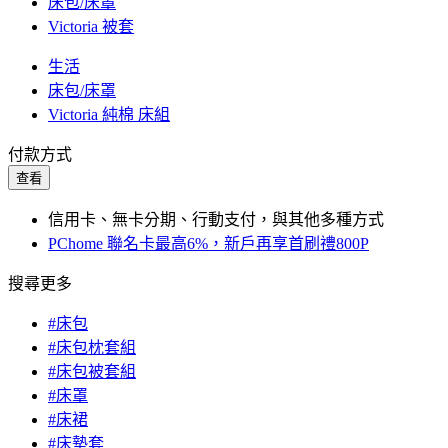
床包/床罩
Victoria 被套
生活
床包/床罩
Victoria 純棉 床組
付款方式
查看
信用卡、無卡分期、行動支付，與其他多種方式
PChome 聯名卡最高6%，新戶再享首刷禮800P
搜尋更多
#床包
#床包枕套組
#床包被套組
#床罩
#床裙
#床墊套