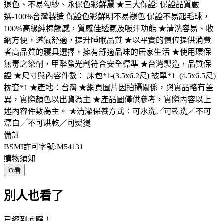
退色、不易勾紗、永保色彩鮮麗 ★三大保證: 保證品質嚴
選-100%台灣製造 保證色彩鮮明不易褪色 保證不易起毛球，
100%高級純棉觸感，質感佳透氣及吸汗功能 ★清洗容易、收
納方便，透氣舒適，提升睡眠品質 ★以平實的價位提供消費
者高品質的寢具選擇，擁有舒適品味的居家生活 ★使用環保
無毒之染劑，甲醛螢光劑符合安全標準 ★台灣製造，品質保
證 ★尺寸與內容件數： 床包*1-(3.5x6.2尺) 被單*1_(4.5x6.5尺)
枕套*1 ★產地：台灣 ★網頁圖片因拍攝關係，與實品略有差
異，實際顏色以出貨為主 ★產品圖僅供參考，實際內容以上
述內容件數為主。 ★清潔保養方式：可水洗╱可乾洗╱不可
漂白╱不可烘乾╱可熨燙
備註
BSMI許可字號:M54131
購物須知
查看
別人也看了
已經到底囉！