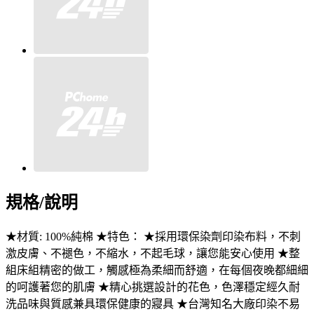
規格/說明
★材質: 100%純棉 ★特色： ★採用環保染劑印染布料，不刺
激皮膚、不褪色，不縮水，不起毛球，讓您能安心使用 ★整
組床組精密的做工，觸感極為柔細而舒適，在每個夜晚都細細
的呵護著您的肌膚 ★精心挑選設計的花色，色澤穩定經久耐
洗品味與質感兼具環保健康的寢具 ★台灣知名大廠印染不易