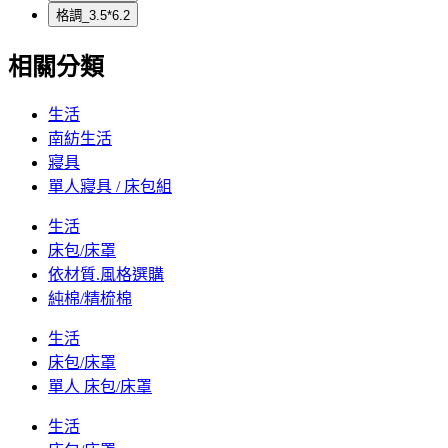
格調_3.5*6.2
相關分類
生活
南紡生活
寢具
單人寢具 / 床包組
生活
床包/床罩
依材質.風格選購
純棉/精梳棉
生活
床包/床罩
單人 床包/床罩
生活