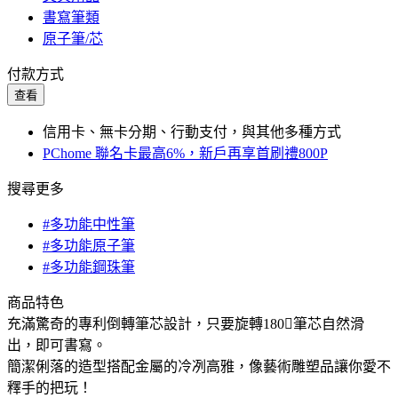
書寫筆類
原子筆/芯
付款方式
查看
信用卡、無卡分期、行動支付，與其他多種方式
PChome 聯名卡最高6%，新戶再享首刷禮800P
搜尋更多
#多功能中性筆
#多功能原子筆
#多功能鋼珠筆
商品特色
充滿驚奇的專利倒轉筆芯設計，只要旋轉180筆芯自然滑
出，即可書寫。
簡潔俐落的造型搭配金屬的冷冽高雅，像藝術雕塑品讓你愛不
釋手的把玩！