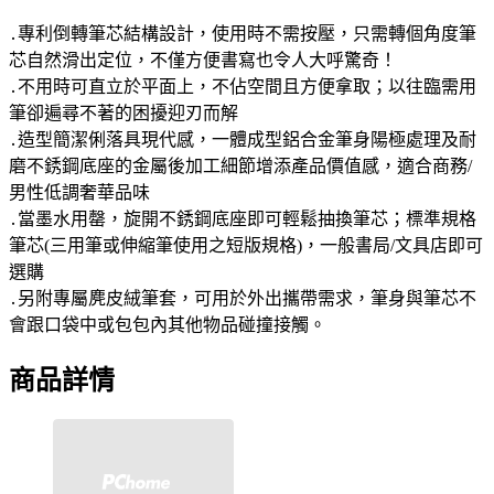
․專利倒轉筆芯結構設計，使用時不需按壓，只需轉個角度筆
芯自然滑出定位，不僅方便書寫也令人大呼驚奇！
․不用時可直立於平面上，不佔空間且方便拿取；以往臨需用
筆卻遍尋不著的困擾迎刃而解
․造型簡潔俐落具現代感，一體成型鋁合金筆身陽極處理及耐
磨不銹鋼底座的金屬後加工細節增添產品價值感，適合商務/
男性低調奢華品味
․當墨水用罄，旋開不銹鋼底座即可輕鬆抽換筆芯；標準規格
筆芯(三用筆或伸縮筆使用之短版規格)，一般書局/文具店即可
選購
․另附專屬麂皮絨筆套，可用於外出攜帶需求，筆身與筆芯不
會跟口袋中或包包內其他物品碰撞接觸。
商品詳情