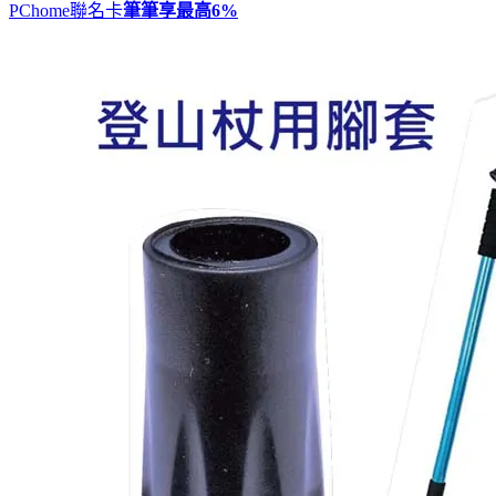
PChome聯名卡
筆筆享最高
6%