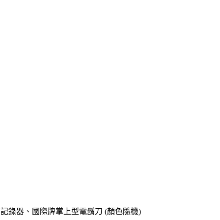
o專用記錄器、國際牌掌上型電鬍刀 (顏色隨機)