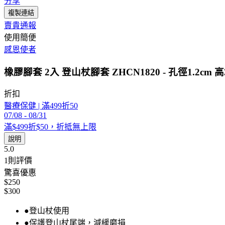
分享
複製連結
賣貴通報
使用簡便
感恩使者
橡膠腳套 2入 登山杖腳套 ZHCN1820 - 孔徑1.2cm 
折扣
醫療保健 | 滿499折50
07/08
-
08/31
滿$499折$50，折抵無上限
說明
5.0
1
則評價
驚喜優惠
$250
$300
●登山杖使用
●保護登山杖尾端，減緩磨損