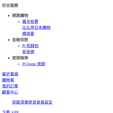
綜合服務
網路購物
露天拍賣
比比昂日本購物
媽咪愛
金融保險
Pi 拍錢包
易安網
旅遊娛樂
PChome 旅遊
最近看過
購物車
我的訂單
顧客中心
追蹤清單
退貨
會員設定
下載 APP