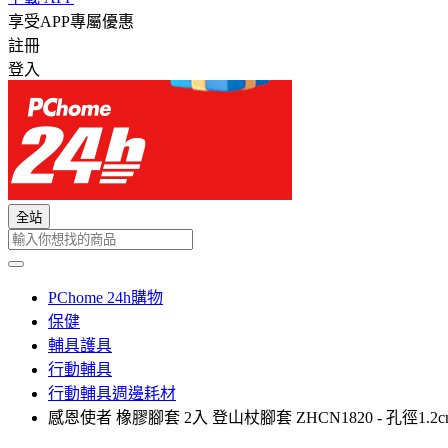
享受APP專屬優惠
註冊
登入
全站
PChome 24h購物
保健
輔具護具
行動輔具
行動輔具週邊耗材
感恩使者 橡膠腳套 2入 登山杖腳套 ZHCN1820 - 孔徑1.2c