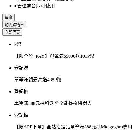
●管徑適合即可使用
追蹤
加入購物車
立即購買
P幣
【限全盈+PAY】單筆滿$5000送100P幣
登記送
單筆滿額最高送488P幣
登記抽
單筆滿888元抽科沃斯全能掃拖機器人
登記抽
【限APP下單】全站指定品單筆滿888元抽Mio gogor