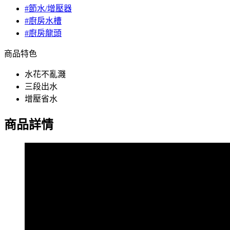
#節水/增壓器
#廚房水槽
#廚房龍頭
商品特色
水花不亂濺
三段出水
增壓省水
商品詳情