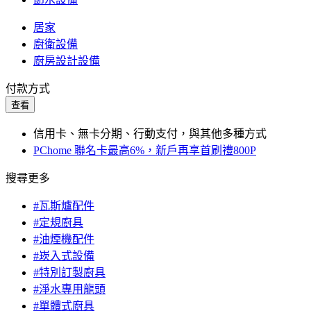
居家
廚衛設備
廚房設計設備
付款方式
查看
信用卡、無卡分期、行動支付，與其他多種方式
PChome 聯名卡最高6%，新戶再享首刷禮800P
搜尋更多
#瓦斯爐配件
#定規廚具
#油煙機配件
#崁入式設備
#特別訂製廚具
#淨水專用龍頭
#單體式廚具