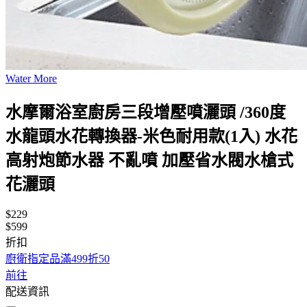
Water More
水摩爾浴室廚房三段增壓噴灑頭 /360度
水龍頭水花轉換器-米色耐用款(1入) 水花
高射炮節水器 不亂噴 加壓省水閥水槍式
花灑頭
$229
$599
折扣
廚衛指定品滿499折50
前往
配送資訊