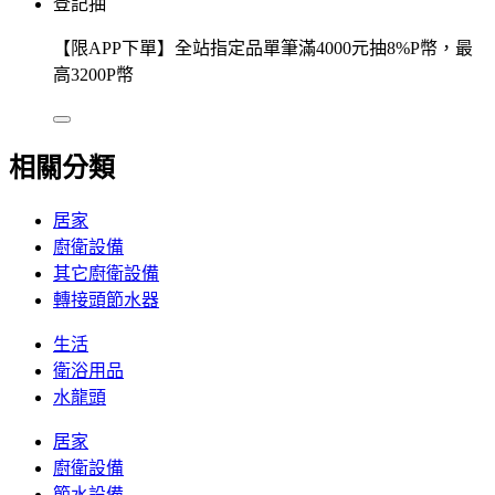
登記抽
【限APP下單】全站指定品單筆滿4000元抽8%P幣，最
高3200P幣
相關分類
居家
廚衛設備
其它廚衛設備
轉接頭節水器
生活
衛浴用品
水龍頭
居家
廚衛設備
節水設備