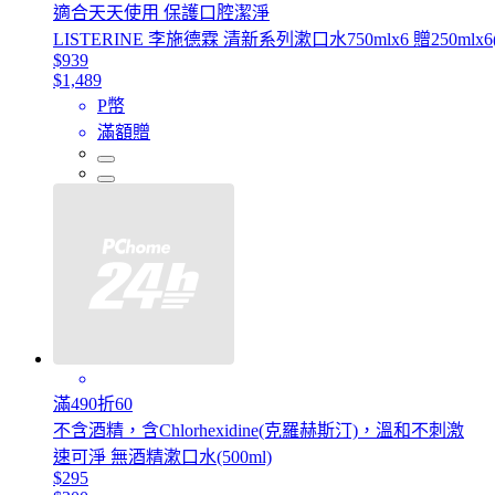
適合天天使用 保護口腔潔淨
LISTERINE 李施德霖 清新系列漱口水750mlx6 贈250ml
$939
$1,489
P幣
滿額贈
滿490折60
不含酒精，含Chlorhexidine(克羅赫斯汀)，溫和不刺激
速可淨 無酒精漱口水(500ml)
$295