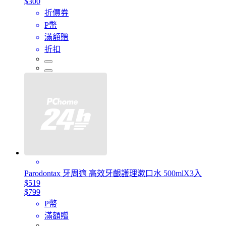
$300
折價券
P幣
滿額贈
折扣
Parodontax 牙周適 高效牙齦護理漱口水 500mlX3入
$519
$799
P幣
滿額贈