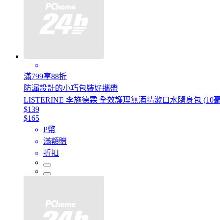
滿799享88折
防漏設計的小巧包裝好攜帶
LISTERINE 李施德霖 全效護理無酒精漱口水隨身包 (10毫
$139
$165
P幣
滿額贈
折扣