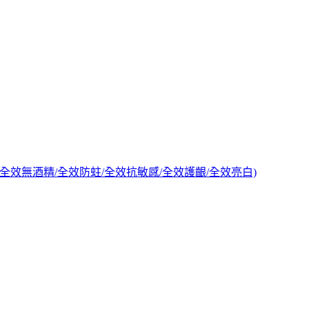
箱購_全效無酒精/全效防蛀/全效抗敏感/全效護齦/全效亮白)