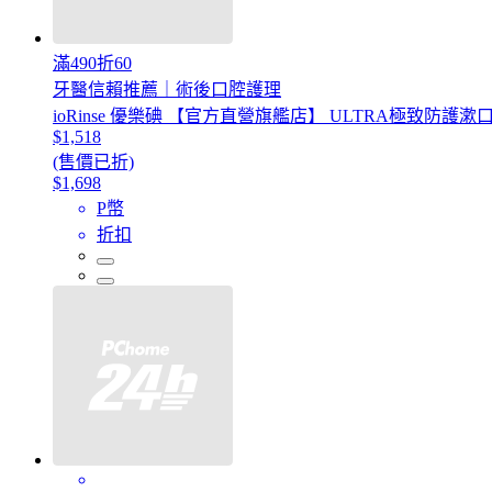
滿490折60
牙醫信賴推薦｜術後口腔護理
ioRinse 優樂碘 【官方直營旗艦店】 ULTRA極致防護
$1,518
(售價已折)
$1,698
P幣
折扣