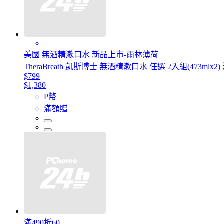
美國 無酒精漱口水 新品上市-雨林薄荷
TheraBreath 凱斯博士 無酒精漱口水 任選 2入組(473ml
$799
$1,380
P幣
滿額贈
滿490折60