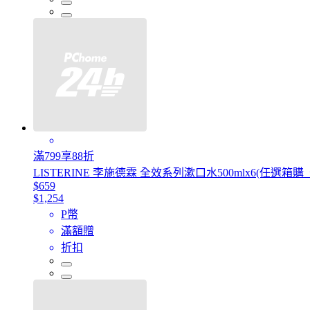
滿799享88折
LISTERINE 李施德霖 全效系列漱口水500mlx6(任選
$659
$1,254
P幣
滿額贈
折扣