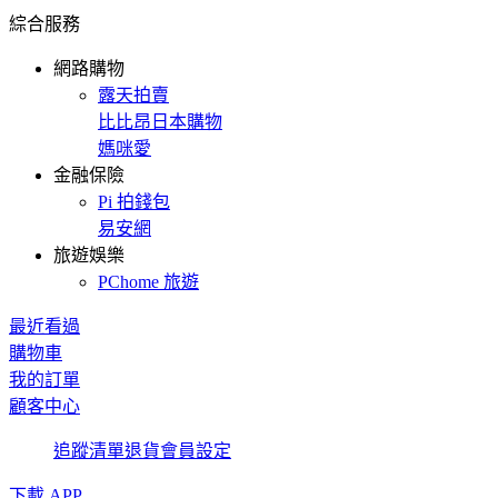
綜合服務
網路購物
露天拍賣
比比昂日本購物
媽咪愛
金融保險
Pi 拍錢包
易安網
旅遊娛樂
PChome 旅遊
最近看過
購物車
我的訂單
顧客中心
追蹤清單
退貨
會員設定
下載 APP