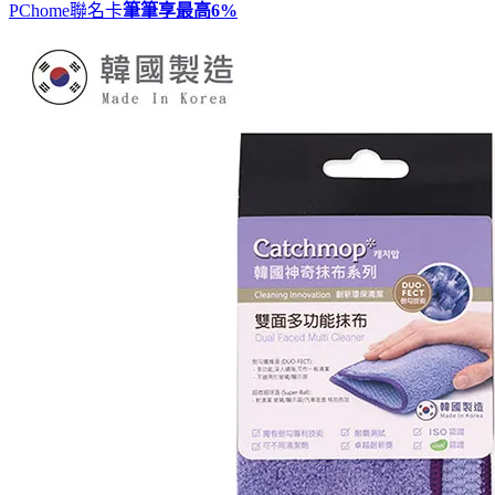
PChome聯名卡
筆筆享最高
6%