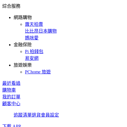
綜合服務
網路購物
露天拍賣
比比昂日本購物
媽咪愛
金融保險
Pi 拍錢包
易安網
旅遊娛樂
PChome 旅遊
最近看過
購物車
我的訂單
顧客中心
追蹤清單
退貨
會員設定
下載 APP