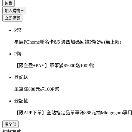
追蹤
加入購物車
立即購買
P幣
星展PChome聯名卡8/6 週四加碼回饋P幣2% (無上限)
P幣
【限全盈+PAY】單筆滿$5000送100P幣
登記送
單筆滿888元送100P幣
登記抽
【限APP下單】全站指定品單筆滿888元抽Mio gogor
看全部
付款方式