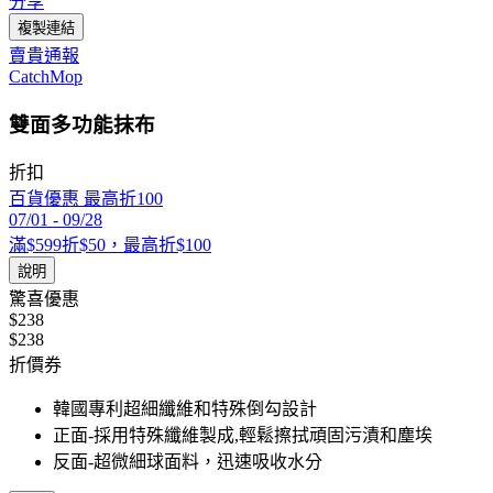
分享
複製連結
賣貴通報
CatchMop
雙面多功能抹布
折扣
百貨優惠 最高折100
07/01
-
09/28
滿$599折$50，最高折$100
說明
驚喜優惠
$238
$238
折價券
韓國專利超細纖維和特殊倒勾設計
正面-採用特殊纖維製成,輕鬆擦拭頑固污漬和塵埃
反面-超微細球面料，迅速吸收水分