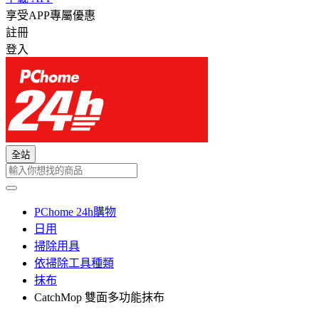
享受APP專屬優惠
註冊
登入
全站
PChome 24h購物
日用
掃除用具
依掃除工具種類
抹布
CatchMop 雙面多功能抹布