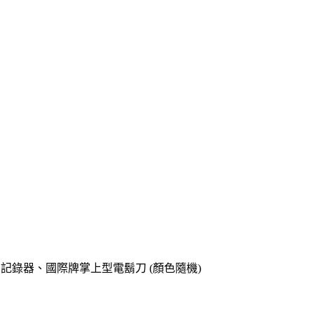
o專用記錄器、國際牌掌上型電鬍刀 (顏色隨機)