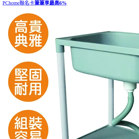
PChome聯名卡
筆筆享最高
6%