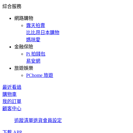
綜合服務
網路購物
露天拍賣
比比昂日本購物
媽咪愛
金融保險
Pi 拍錢包
易安網
旅遊娛樂
PChome 旅遊
最近看過
購物車
我的訂單
顧客中心
追蹤清單
退貨
會員設定
下載 APP