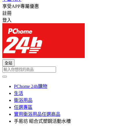
享受APP專屬優惠
註冊
登入
全站
PChome 24h購物
生活
衛浴用品
任選專區
實用衛浴用品任選商品
手易坊 組合式塑鋼活動水槽