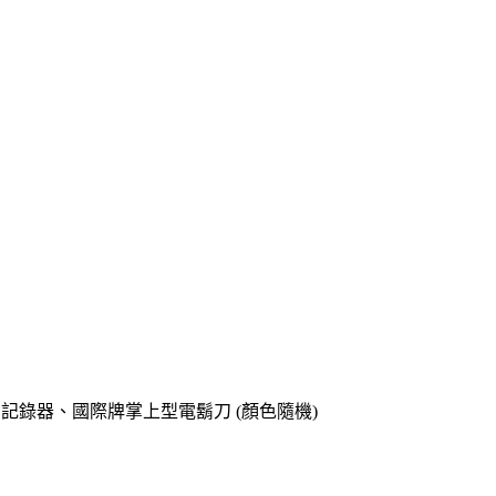
o專用記錄器、國際牌掌上型電鬍刀 (顏色隨機)