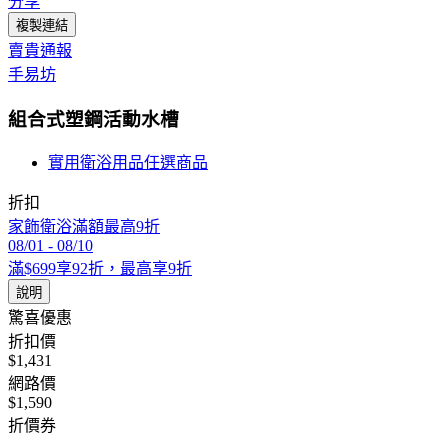
分享
複製連結
賣貴通報
手易坊
組合式塑鋼活動水槽
實用衛浴用品任選商品
折扣
家飾衛浴滿額最高9折
08/01
-
08/10
滿$699享92折，最高享9折
說明
驚喜優惠
折扣價
$1,431
網路價
$1,590
折價券