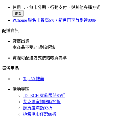
信用卡、無卡分期、行動支付，與其他多種方式
查看
PChome 聯名卡最高6%，新戶再享首刷禮800P
配送資訊
廠商出貨
本商品不受24h到貨限制
實際可配送方式依結帳頁為準
衛浴用品
Top 30 推薦
活動專區
JDTECH 家飾限時85折
艾克思家飾限時79折
翻頁鐘滿額92折
桃雪毛巾任選88折