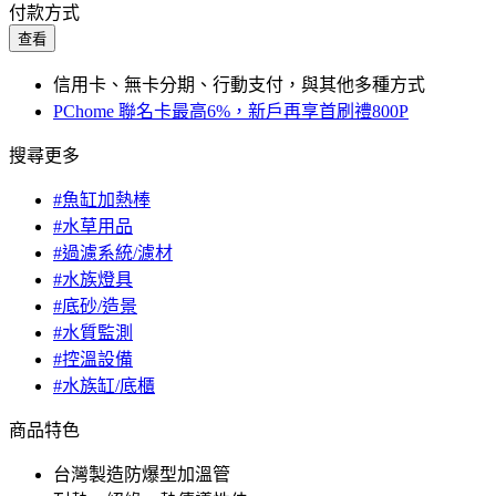
付款方式
查看
信用卡、無卡分期、行動支付，與其他多種方式
PChome 聯名卡最高6%，新戶再享首刷禮800P
搜尋更多
#魚缸加熱棒
#水草用品
#過濾系統/濾材
#水族燈具
#底砂/造景
#水質監測
#控溫設備
#水族缸/底櫃
商品特色
台灣製造防爆型加溫管