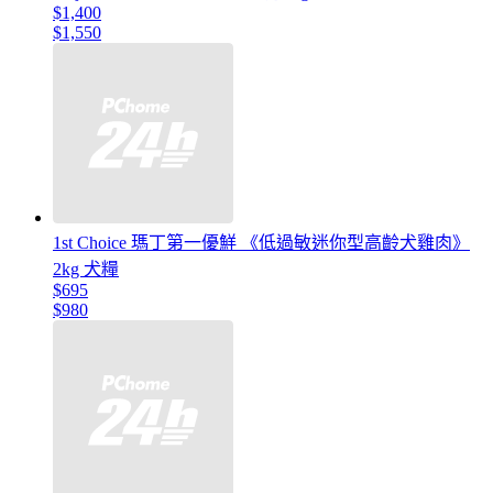
$1,400
$1,550
1st Choice 瑪丁第一優鮮 《低過敏迷你型高齡犬雞肉》
2kg 犬糧
$695
$980