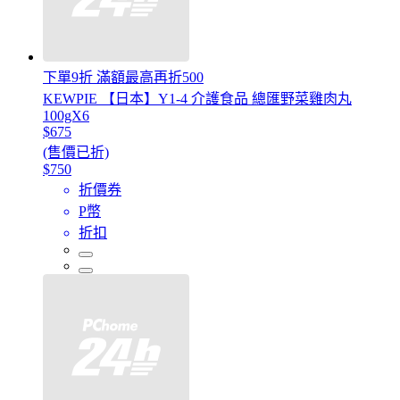
下單9折 滿額最高再折500
KEWPIE 【日本】Y1-4 介護食品 總匯野菜雞肉丸
100gX6
$675
(售價已折)
$750
折價券
P幣
折扣