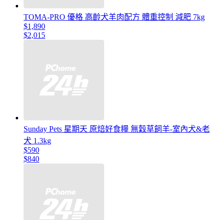
TOMA-PRO 優格 高齡犬羊肉配方 體重控制 減肥 7kg
$1,890
$2,015
Sunday Pets 星期天 原焙好食糧 無穀草飼羊-室內犬&老
犬 1.3kg
$590
$840