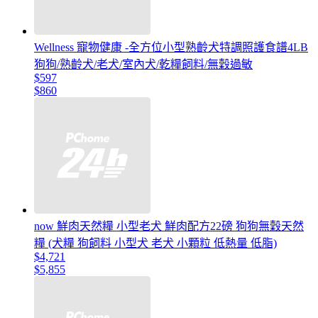
Wellness 寵物健康 -全方位小型熟齡犬特調照護食譜4LB
狗狗/熟齡犬/老犬/室內犬/乾糧飼料/無穀過敏
$597
$860
now 鮮肉天然糧 小型老犬 鮮肉配方22磅 狗狗無穀天然
糧 (犬糧 狗飼料 小型犬 老犬 小顆粒 低熱量 低脂)
$4,721
$5,855