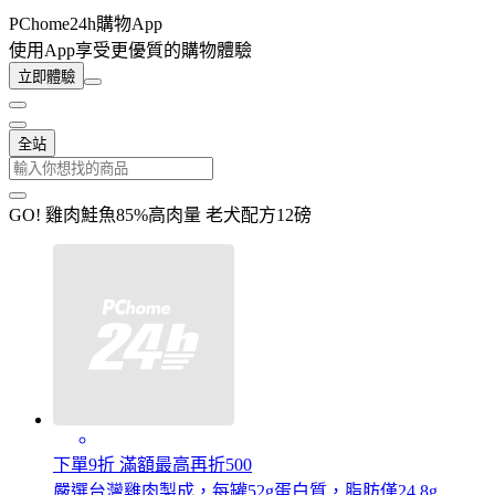
PChome24h購物App
使用App享受更優質的購物體驗
立即體驗
全站
GO! 雞肉鮭魚85%高肉量 老犬配方12磅
下單9折 滿額最高再折500
嚴選台灣雞肉製成，每罐52g蛋白質，脂肪僅24.8g