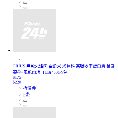
CRIUS 無榖火雞肉 全齡犬 犬飼料 高吸收率蛋白質 營養
顆粒+風乾肉塊_1LB(450G)/包
$175
$220
折價券
P幣