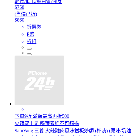
輕食/低卡/蛋白質/健身
$758
(售價已折)
$860
折價券
P幣
折扣
下單9折 滿額最高再折500
火辣感十足 嗜辣者絕不可錯過
SamYang 三養 火辣雞肉風味鐵板炒麵 (杯裝) (原味/奶油