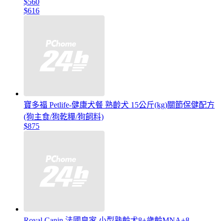
$560
$616
寶多福 Petlife-健康犬餐 熟齡犬 15公斤(kg)關節保健配方
(狗主食/狗乾糧/狗飼料)
$875
Royal Canin 法國皇家 小型熟齡犬8+歲齡MNA+8