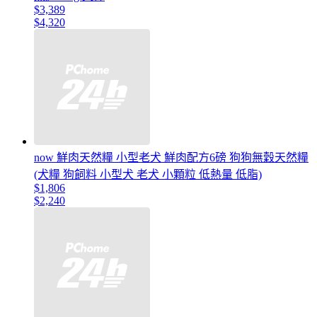
$3,389
$4,320
now 鮮肉天然糧 小型老犬 鮮肉配方6磅 狗狗無穀天然糧
(犬糧 狗飼料 小型犬 老犬 小顆粒 低熱量 低脂)
$1,806
$2,240