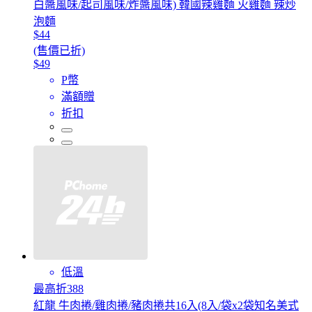
白醬風味/起司風味/炸醬風味) 韓國辣雞麵 火雞麵 辣炒
泡麵
$44
(售價已折)
$49
P幣
滿額贈
折扣
低溫
最高折388
紅龍 牛肉捲/雞肉捲/豬肉捲共16入(8入/袋x2袋知名美式