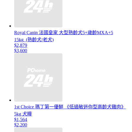
Royal Canin 法國皇家 大型熟齡犬5+歲齡MXA+5
15kg_(熟齡犬/老犬)
$2,879
$3,600
1st Choice 瑪丁第一優鮮 《低過敏迷你型高齡犬雞肉》
5kg 犬糧
$1,564
$2,200