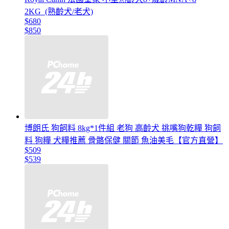
2KG_(熟齡犬/老犬)
$680
$850
博朗氏 狗飼料 8kg*1件組 老狗 高齡犬 挑嘴狗乾糧 狗飼
料 狗糧 犬糧推薦 骨骼保健 關節 魚油美毛【官方直營】
$509
$539