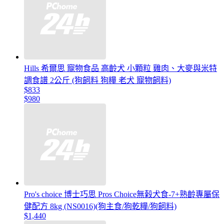
Hills 希爾思 寵物食品 高齡犬 小顆粒 雞肉、大麥與米特
調食譜 2公斤 (狗飼料 狗糧 老犬 寵物飼料)
$833
$980
Pro's choice 博士巧思 Pros Choice無榖犬食-7+熟齡專屬保
健配方 8kg (NS0016)(狗主食/狗乾糧/狗飼料)
$1,440