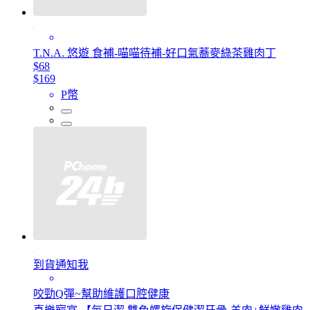
T.N.A. 悠遊 食補-喵喵待補-好口氣蕎麥綠茶雞肉丁
$68
$169
P幣
到貨通知我
咬勁Q彈~幫助維護口腔健康