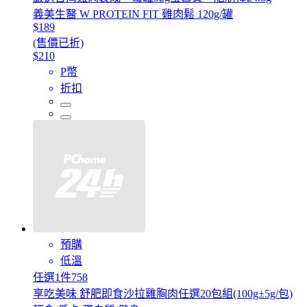
義美生醫 W PROTEIN FIT 雞肉鬆 120g/罐
$189
(售價已折)
$210
P幣
折扣
預購
低溫
任選1件758
享吃美味 舒肥即食沙拉雞胸肉任選20包組(100g±5g/包)