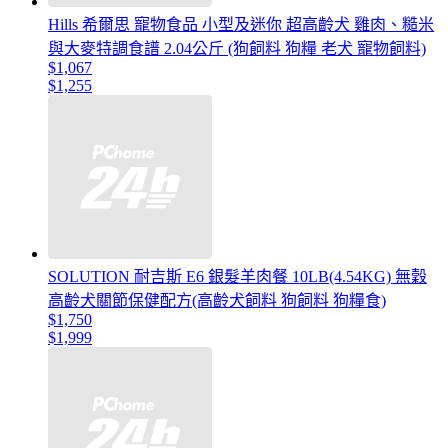
Hills 希爾思 寵物食品 小型及迷你 超高齡犬 雞肉、糙米
與大麥特調食譜 2.04公斤 (狗飼料 狗糧 老犬 寵物飼料)
$1,067
$1,255
SOLUTION 耐吉斯 E6 銀髮羊肉餐 10LB(4.54KG) 無穀
高齡犬關節保健配方(高齡犬飼料 狗飼料 狗糧食)
$1,750
$1,999