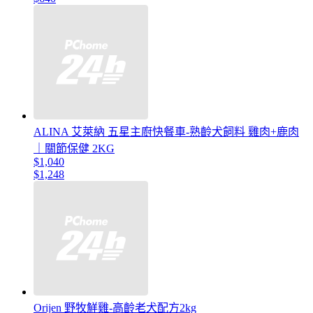
ALINA 艾萊納 五星主廚快餐車-熟齡犬飼料 雞肉+鹿肉
｜關節保健 2KG
$1,040
$1,248
Orijen 野牧鮮雞-高齡老犬配方2kg