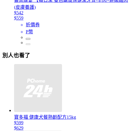
喜樂寵宴 【每日潔 雙色螺旋保健潔牙骨-羊肉+鮮嫩雞肉
(皮膚養護)
$542
$559
折價券
P幣
別人也看了
寶多福 健康犬餐熟齡配方15kg
$599
$629