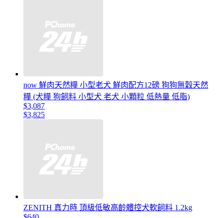
now 鮮肉天然糧 小型老犬 鮮肉配方12磅 狗狗無穀天然
糧 (犬糧 狗飼料 小型犬 老犬 小顆粒 低熱量 低脂)
$3,087
$3,825
ZENITH 真力時 頂級低敏高齡體控犬軟飼料 1.2kg
$640