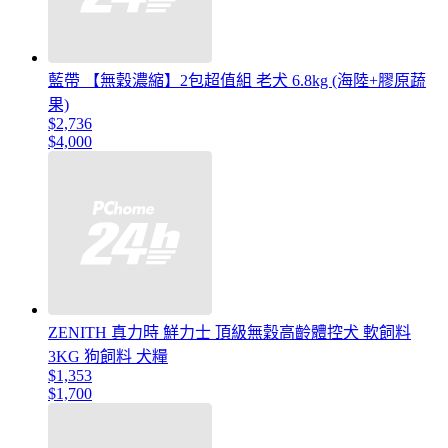
藍帶 【無穀濃縮】2包超值組 老犬 6.8kg (海陸+膠原蔬
果)
$2,736
$4,000
ZENITH 真力時 鮮力士 頂級無穀高齡體控犬 軟飼料
3KG 狗飼料 犬糧
$1,353
$1,700