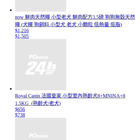
now 鮮肉天然糧 小型老犬 鮮肉配方3.5磅 狗狗無穀天然
糧 (犬糧 狗飼料 小型犬 老犬 小顆粒 低熱量 低脂)
$1,216
$1,505
Royal Canin 法國皇家 小型室內熟齡犬8+MNINA+8
1.5KG_(熟齡犬/老犬)
$656
$738