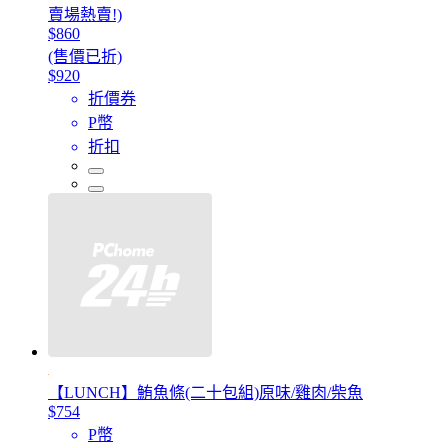
賣場熱賣!)
$860
(售價已折)
$920
折價券
P幣
折扣
【LUNCH】鮪魚條(二十包組)原味/雞肉/柴魚
$754
P幣