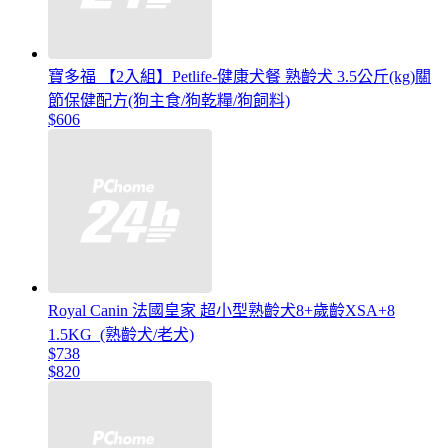
寶多福 【2入組】Petlife-健康犬餐 熟齡犬 3.5公斤(kg)關
節保健配方(狗主食/狗乾糧/狗飼料)
$606
Royal Canin 法國皇家 超小型熟齡犬8+歲齡XSA+8
1.5KG_(熟齡犬/老犬)
$738
$820