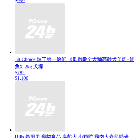
$999
1st Choice 瑪丁第一優鮮 《低過敏全犬種高齡犬羊肉+鯡
魚》2kg 犬糧
$782
$1,100
Hills 希爾思 寵物食品 高齡犬 小顆粒 雞肉大麥與糙米