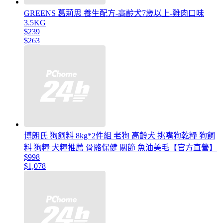
GREENS 葛莉思 養生配方-高齡犬7歲以上-雞肉口味
3.5KG
$239
$263
博朗氏 狗飼料 8kg*2件組 老狗 高齡犬 挑嘴狗乾糧 狗飼
料 狗糧 犬糧推薦 骨骼保健 關節 魚油美毛【官方直營】
$998
$1,078