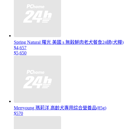
Spring Natural 曙光 美國 s 無榖鮮肉老犬餐食24磅(犬糧)
$4,657
$5,650
Merryoung 瑪莉洋 高齡犬專用綜合營養品(85g)
$570