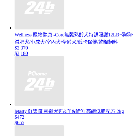
Wellness 寵物健康 -Core無榖熟齡犬特調照護12LB~狗狗/
減肥犬/小成犬/室內犬/全齡犬/低卡保健/乾糧飼料
$2,370
$3,180
letasty 鮮樂嚐 熟齡犬雞&羊&鮭魚 高纖低脂配方 2kg
$472
$655