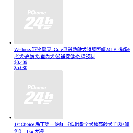
Wellness 寵物健康 -Core無榖熟齡犬特調照護24LB~狗狗/
老犬/高齡犬/室內犬/滋補保健/乾糧飼料
$3,489
$5,080
1st Choice 瑪丁第一優鮮 《低過敏全犬種高齡犬羊肉+鯡
魚》11kg 犬糧