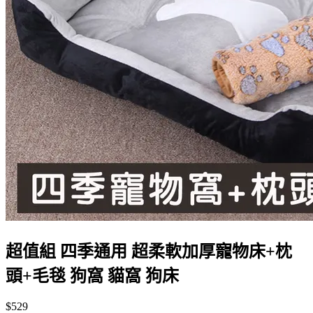
超值組 四季通用 超柔軟加厚寵物床+枕
頭+毛毯 狗窩 貓窩 狗床
$529