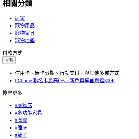
相關分類
居家
寵物用品
寵物家具
寵物地墊
付款方式
查看
信用卡、無卡分期、行動支付，與其他多種方式
PChome 聯名卡最高6%，新戶再享首刷禮800P
搜尋更多
#寵物床
#多功能家具
#圍欄
#睡床
#籠子