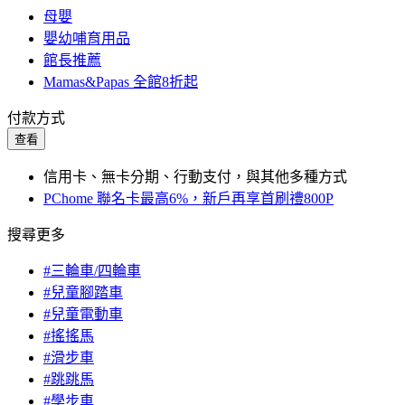
母嬰
嬰幼哺育用品
館長推薦
Mamas&Papas 全館8折起
付款方式
查看
信用卡、無卡分期、行動支付，與其他多種方式
PChome 聯名卡最高6%，新戶再享首刷禮800P
搜尋更多
#三輪車/四輪車
#兒童腳踏車
#兒童電動車
#搖搖馬
#滑步車
#跳跳馬
#學步車