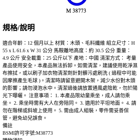
規格/說明
適合年齡：12 個月以上 材質：木頭、毛料纖維 組立尺寸：H
55 x L 61.6 x W 31 公分 馬鞍離地高度：約 30.5 公分 重量：
4.9 公斤 安全載重：25 公斤以下 產地：中國 清潔方式： 考量
產品使用安全，本產品無法拆卸。如需清潔，建議使用乾淨濕
布擦拭，或以刷子加衣物清潔劑針對髒污處刷洗 ( 過程中可能
因摩擦產生毛球 )。清潔時請留意避開木架，減少水份對木頭
的影響；請勿浸泡水中。清潔過後請放置通風處陰乾，勿於陽
光下曝曬。 注意事項： 1. 本產品限幼童乘坐，成人請勿乘
坐。 2. 乘坐時需有大人在旁陪同。 3. 適用於平坦地面。 4. 請
勿在階梯或斜坡上使用。 5. 需由成人組裝，零件需妥善保
管，避免幼兒誤食。
備註
BSMI許可字號:M38773