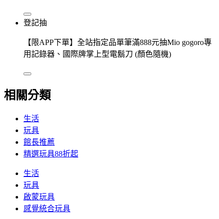
登記抽
【限APP下單】全站指定品單筆滿888元抽Mio gogoro專
用記錄器、國際牌掌上型電鬍刀 (顏色隨機)
相關分類
生活
玩具
館長推薦
精選玩具88折起
生活
玩具
啟蒙玩具
感覺統合玩具