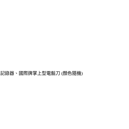
o專用記錄器、國際牌掌上型電鬍刀 (顏色隨機)