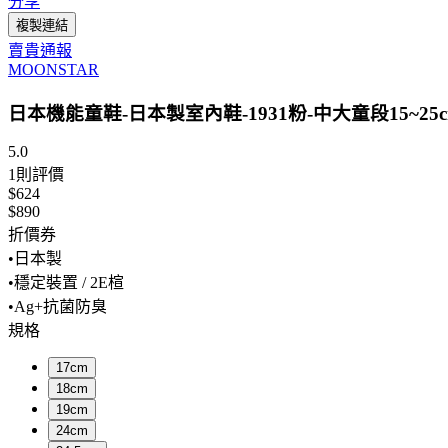
分享
複製連結
賣貴通報
MOONSTAR
日本機能童鞋-日本製室內鞋-1931粉-中大童段15~25
5.0
1
則評價
$624
$890
折價券
•日本製
•穩定裝置 / 2E楦
•Ag+抗菌防臭
規格
17cm
18cm
19cm
24cm