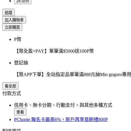
24.5cm
追蹤
加入購物車
立即購買
P幣
【限全盈+PAY】單筆滿$5000送100P幣
登記抽
【限APP下單】全站指定品單筆滿888元抽Mio gogor
看全部
付款方式
信用卡、無卡分期、行動支付，與其他多種方式
查看
PChome 聯名卡最高6%，新戶再享首刷禮800P