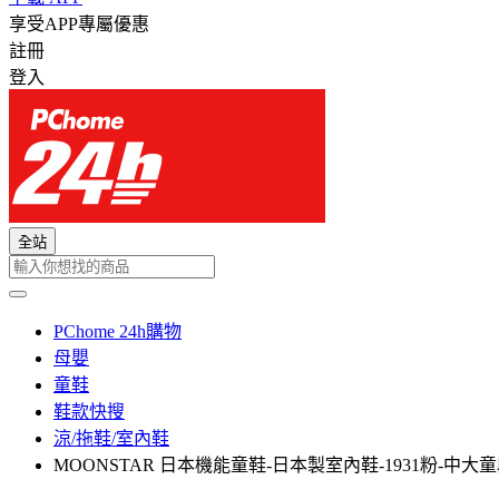
享受APP專屬優惠
註冊
登入
全站
PChome 24h購物
母嬰
童鞋
鞋款快搜
涼/拖鞋/室內鞋
MOONSTAR 日本機能童鞋-日本製室內鞋-1931粉-中大童段