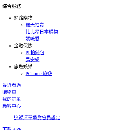
綜合服務
網路購物
露天拍賣
比比昂日本購物
媽咪愛
金融保險
Pi 拍錢包
易安網
旅遊娛樂
PChome 旅遊
最近看過
購物車
我的訂單
顧客中心
追蹤清單
退貨
會員設定
下載 APP