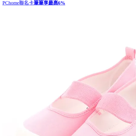
PChome聯名卡
筆筆享最高
6%