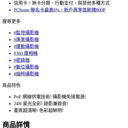
信用卡、無卡分期、行動支付，與其他多種方式
PChome 聯名卡最高6%，新戶再享首刷禮800P
搜尋更多
#監控攝影機
#專業攝影機
#運動攝影機
#360 度相機
#密錄器
#數位攝影機
#縮時攝影機
商品特色
PoE 網線供電技術! 攝影機免接電源!
24H 星光全彩! 錄影兼錄音!
畫質超清晰! 色彩超鮮明!
商品詳情