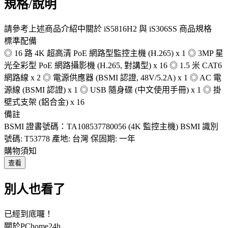
規格/說明
請參考上述商品介紹中關於 iS5816H2 與 iS306SS 商品規格
標準配備
◎ 16 路 4K 超高清 PoE 網路型監控主機 (H.265) x 1 ◎ 3MP 星
光全彩型 PoE 網路攝影機 (H.265, 對講型) x 16 ◎ 1.5 米 CAT6
網路線 x 2 ◎ 電源供應器 (BSMI 認證, 48V/5.2A) x 1 ◎ AC 電
源線 (BSMI 認證) x 1 ◎ USB 隨身碟 (中文使用手冊) x 1 ◎ 掛
壁式支架 (鋁合金) x 16
備註
BSMI 證書號碼：TA108537780056 (4K 監控主機) BSMI 識別
號碼: T53778 產地: 台灣 保固期: 一年
購物須知
查看
別人也看了
已經到底囉！
關於PChome24h