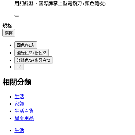
用記錄器、國際牌掌上型電鬍刀 (顏色隨機)
規格
選擇
四色各1入
淺綠色*2+粉色*2
淺綠色*2+象牙白*2
+8
相關分類
生活
家飾
生活百貨
餐桌用品
生活