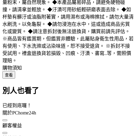
量粉末，屬自然現象。 ◆本產品屬易碎品，請避免硬物碰
撞，請清拿並輕放。 ◆汙漬可用砂紙輕研磨表面去除。 ◆如
杯墊有髒汙或油脂附著實，請用濕布或海棉擦拭，請勿大量清
水刷洗。以免龜裂。 ◆請勿浸泡在水中，這或造成商品劣質
化或變質。 ◆請注意拆封後無法退換貨，購買前請先評估。
※商品皆有鑑賞期，但鑑賞非體驗，此屬貼身衛生性用品，若
有使用、下水洗滌或沾染味道，恕不接受退貨。 ※拆封不接
受試用。禮盒退換貨若損毀、凹痕、汙漬、書寫..等，需照價
理賠。
購物須知
查看
別人也看了
已經到底囉！
關於PChome24h
顧客權益