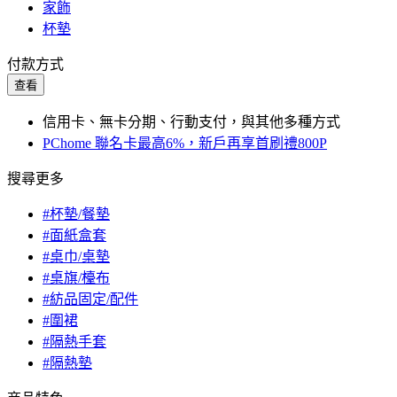
家飾
杯墊
付款方式
查看
信用卡、無卡分期、行動支付，與其他多種方式
PChome 聯名卡最高6%，新戶再享首刷禮800P
搜尋更多
#杯墊/餐墊
#面紙盒套
#桌巾/桌墊
#桌旗/檯布
#紡品固定/配件
#圍裙
#隔熱手套
#隔熱墊