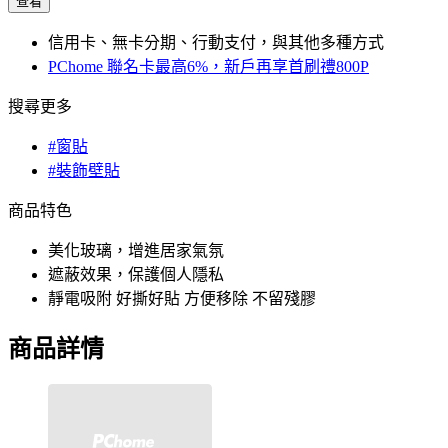
查看
信用卡、無卡分期、行動支付，與其他多種方式
PChome 聯名卡最高6%，新戶再享首刷禮800P
搜尋更多
#窗貼
#裝飾壁貼
商品特色
美化玻璃，增進居家氣氛
遮蔽效果，保護個人隱私
靜電吸附 好撕好貼 方便移除 不留殘膠
商品詳情