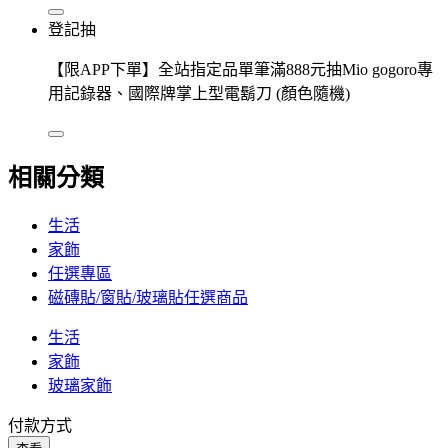
登記抽
【限APP下單】全站指定品單筆滿888元抽Mio gogoro專
用記錄器、國際牌掌上型電鬍刀 (顏色隨機)
相關分類
生活
家飾
任選專區
磁磚貼/窗貼/玻璃貼任選商品
生活
家飾
玻璃家飾
付款方式