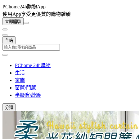
PChome24h購物App
使用App享受更優質的購物體驗
立即體驗
全站
PChome 24h購物
生活
家飾
窗簾/門簾
半腰窗/紗簾
分類