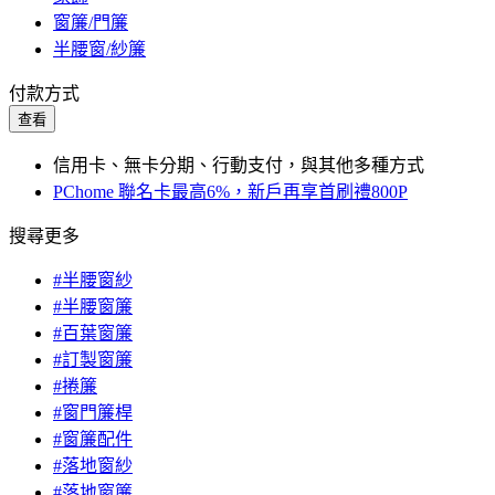
窗簾/門簾
半腰窗/紗簾
付款方式
查看
信用卡、無卡分期、行動支付，與其他多種方式
PChome 聯名卡最高6%，新戶再享首刷禮800P
搜尋更多
#半腰窗紗
#半腰窗簾
#百葉窗簾
#訂製窗簾
#捲簾
#窗門簾桿
#窗簾配件
#落地窗紗
#落地窗簾