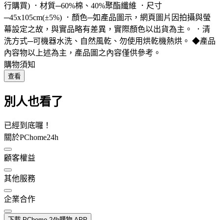
行購買) ．材質─60%棉、40%聚酯纖維 ．尺寸
─45x105cm(±5%) ．顏色─如產品圖示，網頁圖片因拍攝與螢
幕設定之故，與實品略有差異，實際顏色以出貨為主。 ．清
洗方式─可機器水洗、自然風乾、勿使用烘乾機熱烘。 ◆產品
內容物以上述為主，產品圖之內容僅供參考。
購物須知
查看
別人也看了
已經到底囉！
關於PChome24h
顧客權益
其他服務
企業合作
下載 PChome 24h購物 APP