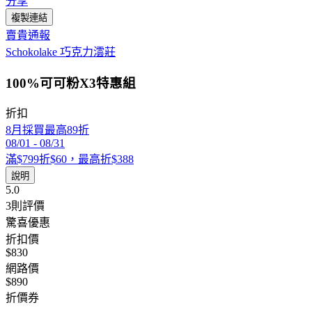
分享
複製連結
賣貴通報
Schokolake 巧克力澐莊
100%可可粉X3特惠組
折扣
8月採買最高89折
08/01
-
08/31
滿$799折$60，最高折$388
說明
5.0
3
則評價
驚喜優惠
折扣價
$830
網路價
$890
折價券