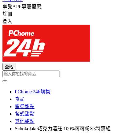
享受APP專屬優惠
註冊
登入
全站
PChome 24h購物
食品
蛋糕甜點
各式甜點
其他甜點
Schokolake巧克力澐莊 100%可可粉X3特惠組