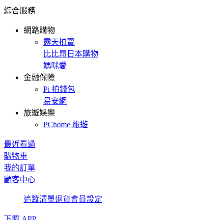
綜合服務
網路購物
露天拍賣
比比昂日本購物
媽咪愛
金融保險
Pi 拍錢包
易安網
旅遊娛樂
PChome 旅遊
最近看過
購物車
我的訂單
顧客中心
追蹤清單
退貨
會員設定
下載 APP