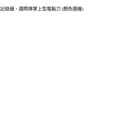
o專用記錄器、國際牌掌上型電鬍刀 (顏色隨機)