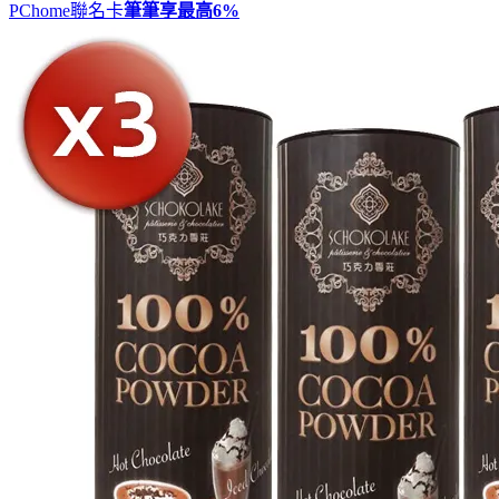
PChome聯名卡
筆筆享最高
6%