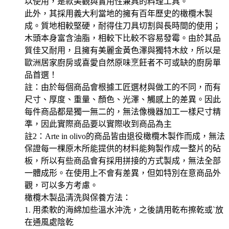
以使用，是款美觀與實用性兼具的料理工具。
此外，其採用義大利當地的擁有百年歷史的橄欖木製
成。質地相較堅硬，耐得住刀具切割與長時間的使用；
木頭本身富含油脂，相較下比較不容易發霉。由於其品
質佳又耐用，且擁有美麗金黃色澤與獨特木紋，所以是
歐洲居家廚房或喜愛自然原味烹飪者不可或缺的廚房單
品首選！
註：由於每個商品會根據工匠選材與做工的不同，而有
尺寸、厚度、重量、顏色、光澤、觸感上的差異。因此
每件商品都是獨一無二的，無法像機器加工一樣尺寸精
準，因此實際商品要以實際收到商品為主
註2：Arte in olivo的商品皆由退役橄欖木製作而成，無法
保證每一棵原木所能提供的材料能夠製作成一整片的砧
板，所以有些商品會有採用拼接的方式製成，無法全部
一體成形。在使用上不會有差異，但如特別在意商品外
觀，可以多方考慮。
橄欖木製品清洗與保養方法：
1. 用柔軟的海綿加些溫水沖洗，之後請用乾布擦乾或ˋ放
在通風處陰乾