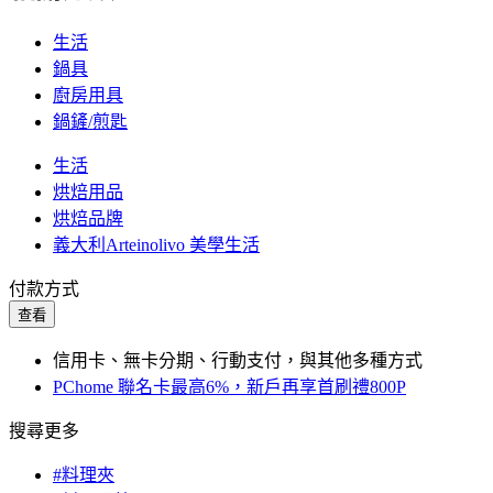
生活
鍋具
廚房用具
鍋鏟/煎匙
生活
烘焙用品
烘焙品牌
義大利Arteinolivo 美學生活
付款方式
查看
信用卡、無卡分期、行動支付，與其他多種方式
PChome 聯名卡最高6%，新戶再享首刷禮800P
搜尋更多
#料理夾