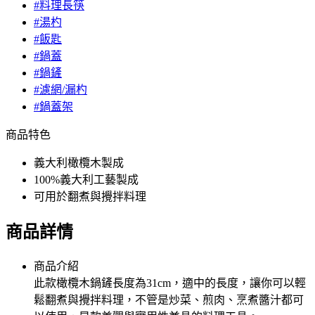
#料理長筷
#湯杓
#飯匙
#鍋蓋
#鍋鏟
#濾網/漏杓
#鍋蓋架
商品特色
義大利橄欖木製成
100%義大利工藝製成
可用於翻煮與攪拌料理
商品詳情
商品介紹
此款橄欖木鍋鏟長度為31cm，適中的長度，讓你可以輕
鬆翻煮與攪拌料理，不管是炒菜、煎肉、烹煮醬汁都可