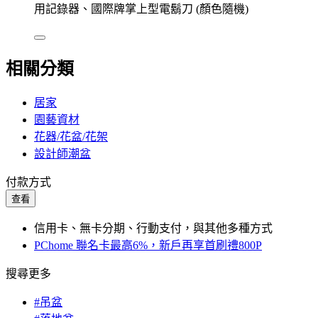
用記錄器、國際牌掌上型電鬍刀 (顏色隨機)
相關分類
居家
園藝資材
花器/花盆/花架
設計師潮盆
付款方式
查看
信用卡、無卡分期、行動支付，與其他多種方式
PChome 聯名卡最高6%，新戶再享首刷禮800P
搜尋更多
#吊盆