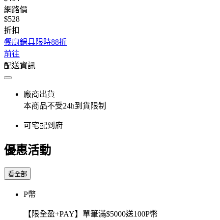
網路價
$528
折扣
餐廚鍋具限時88折
前往
配送資訊
廠商出貨
本商品不受24h到貨限制
可宅配到府
優惠活動
看全部
P幣
【限全盈+PAY】單筆滿$5000送100P幣