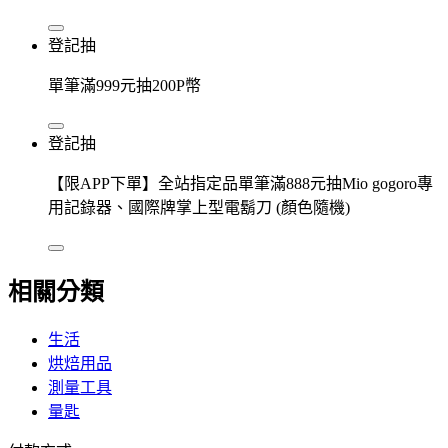
登記抽
單筆滿999元抽200P幣
登記抽
【限APP下單】全站指定品單筆滿888元抽Mio gogoro專
用記錄器、國際牌掌上型電鬍刀 (顏色隨機)
相關分類
生活
烘焙用品
測量工具
量匙