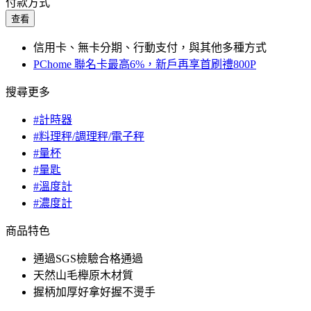
付款方式
查看
信用卡、無卡分期、行動支付，與其他多種方式
PChome 聯名卡最高6%，新戶再享首刷禮800P
搜尋更多
#計時器
#料理秤/調理秤/電子秤
#量杯
#量匙
#溫度計
#濃度計
商品特色
通過SGS檢驗合格通過
天然山毛櫸原木材質
握柄加厚好拿好握不燙手