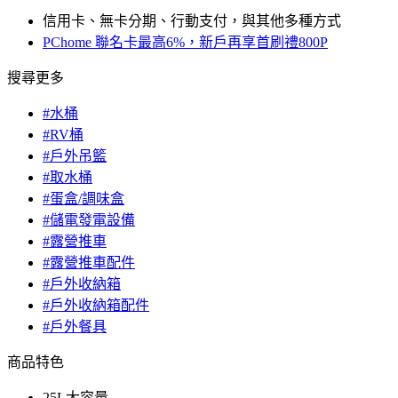
信用卡、無卡分期、行動支付，與其他多種方式
PChome 聯名卡最高6%，新戶再享首刷禮800P
搜尋更多
#水桶
#RV桶
#戶外吊籃
#取水桶
#蛋盒/調味盒
#儲電發電設備
#露營推車
#露營推車配件
#戶外收納箱
#戶外收納箱配件
#戶外餐具
商品特色
25L大容量