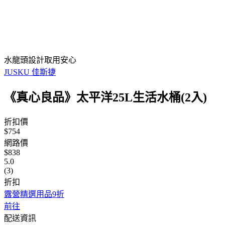
水龍頭設計取用安心
JUSKU 佳斯捷
《真心良品》太平洋25L生活水桶(2入)
折扣價
$754
網路價
$838
5.0
(3)
折扣
露營精選用品9折
前往
配送資訊