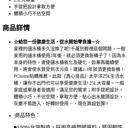
手提把設計拿取方便
體積小巧不佔空間
商品詳情
☆給您一份健康生活，從水開始零負擔∼☆
家裡的儲水桶多久沒換了呢?千萬別輕視這個問題，一般
家用的儲水桶使用2年後，就必須更換新桶子了！因為水
本身的特性，會使儲水桶氧化及硬化，如果再繼續使
用，將會使水質受到次污染，建議2-3年就須更換新桶！
PChome貼體推薦，此款
《真心良品》太平洋25L生活水
桶
，讓你不出門也可以享受健康生活! 25L大容量，一般
家庭或單身者皆適用，滿足您的需求；附手提把設計，
體積小巧，不佔空間，拿取方便，貼心出水龍頭設計，
灰塵不易跑入，好轉好使用，，現在買超划算!!
商品特色：
■100%台灣製造，採用高級塑膠原料，堅固軔性