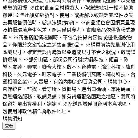
※因材積過大貨運無法準時到府收件、敬請謹慎選購、以免造
成您的困擾! ※由於此商品材積過大，僅送達地址一樓不協助
搬運! ※售出後如經拆封、使用、或拆解以致缺乏完整性及失
去再販售價值時，恕無法退(換)貨。 ※商品顏色會因網頁呈現
及拍攝環境產生色差，圖片僅供參考，實際商品依供貨樣式為
準。 ※商品搭配情境圖時，不包含拍攝內容物或週邊擺設物
品，僅限於文案指定之銷售商(贈)品。 ※購買前請先量測使用
區域尺寸，確定無誤再購買以免造成尺寸不合之狀況，敬請謹
慎選購。 ※部分山區、部份公司行號(力晶科技、鉅晶、矽
導、友達、聯電、聯合大樓、啟基、台積電、鴻海科技、緯創
科技、久元電子、旺宏電子、工業技術研究院、精材科技、台
塑相關企業)、大賣場、有館內物流的百貨公司、購物中心、
倉儲統倉、監獄、看守所、貨櫃場、進出口碼頭、軍用碼頭，
暫無運送服務，敬請見諒；如有貨運配送困難之地區，我司將
保留訂單出貨權利，謝謝。 ※配送區域僅限台灣本島地區，
勿使用郵政信箱作為收件地址。
購物須知
查看