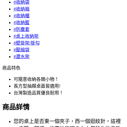
#收納袋
#收納箱
#收納櫃
#收納籃
#防塵套
#桌上收納架
#壁掛架/掛勾
#壓縮袋
#瀝水架
商品特色
可隨意收納各類小物！
長方型抽屜桌面皆適用!
台灣製造品質優良耐用！
商品詳情
您的桌上是否東一個夾子，西一個迴紋針，這裡