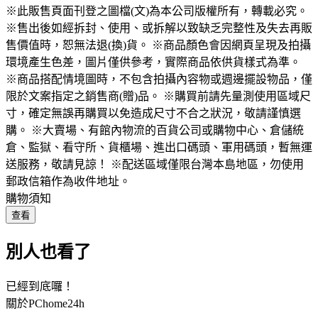
※此販售頁面刊登之圖檔(文)為本公司版權所有，轉載必究。
※售出後如經拆封、使用、或拆解以致缺乏完整性及失去再販
售價值時，恕無法退(換)貨。 ※商品顏色會因網頁呈現及拍攝
環境產生色差，圖片僅供參考，實際商品依供貨樣式為準。
※商品搭配情境圖時，不包含拍攝內容物或週邊擺設物品，僅
限於文案指定之銷售商(贈)品。 ※購買前請先量測使用區域尺
寸，確定無誤再購買以免造成尺寸不合之狀況，敬請謹慎選
購。 ※大賣場、有館內物流的百貨公司或購物中心、倉儲統
倉、監獄、看守所、貨櫃場、進出口碼頭、軍用碼頭，暫無運
送服務，敬請見諒！ ※配送區域僅限台灣本島地區，勿使用
郵政信箱作為收件地址。
購物須知
查看
別人也看了
已經到底囉！
關於PChome24h