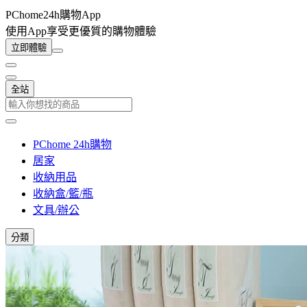
PChome24h購物App
使用App享受更優質的購物體驗
立即體驗
全站
PChome 24h購物
居家
收納用品
收納盒/籃/瓶
文具/辦公
分類