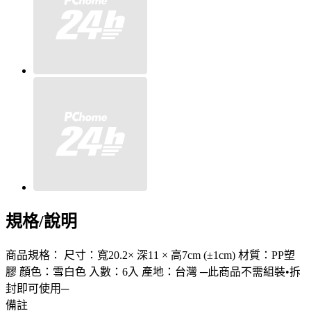
規格/說明
商品規格： 尺寸：寬20.2× 深11 × 高7cm (±1cm) 材質：PP塑
膠 顏色：雪白色 入數：6入 產地：台灣 ─此商品不需組裝•拆
封即可使用─
備註