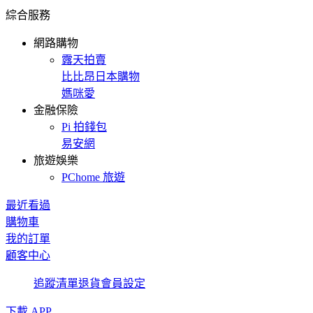
綜合服務
網路購物
露天拍賣
比比昂日本購物
媽咪愛
金融保險
Pi 拍錢包
易安網
旅遊娛樂
PChome 旅遊
最近看過
購物車
我的訂單
顧客中心
追蹤清單
退貨
會員設定
下載 APP