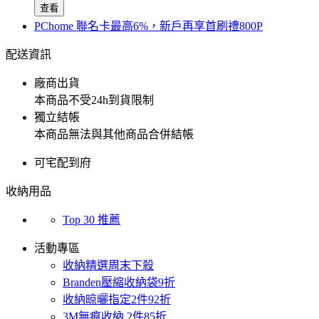
查看
PChome 聯名卡最高6%，新戶再享首刷禮800P
配送資訊
廠商出貨
本商品不受24h到貨限制
獨立結帳
本商品無法與其他商品合併結帳
可宅配到府
收納用品
Top 30 推薦
活動專區
收納精選周末下殺
Branden壓縮收納袋9折
收納晾曬指定2件92折
3M無痕收納 2件85折