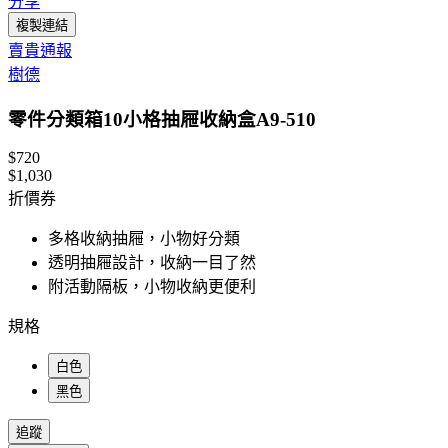
分享
複製連結
賣貴通報
樹德
零件分類箱10小格抽屜收納盒A9-510
$720
$1,030
折價券
多格收納抽屜，小物好分類
透明抽屜設計，收納一目了然
附活動隔板，小物收納更便利
規格
白色
黑色
追蹤