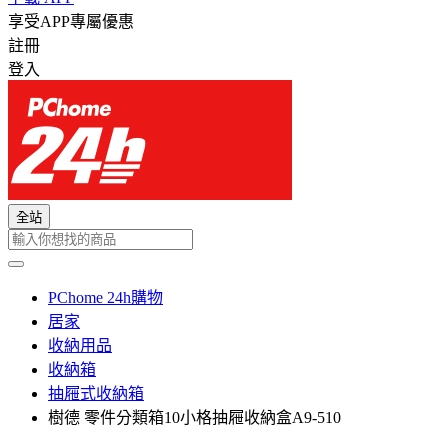
享受APP專屬優惠
註冊
登入
全站
PChome 24h購物
居家
收納用品
收納箱
抽屜式收納箱
樹德 零件分類箱10小格抽屜收納盒A9-510