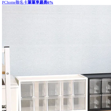
PChome聯名卡
筆筆享最高
6%