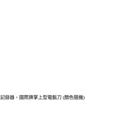
o專用記錄器、國際牌掌上型電鬍刀 (顏色隨機)