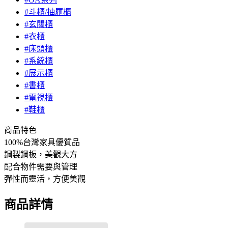
#斗櫃/抽屜櫃
#玄關櫃
#衣櫃
#床頭櫃
#系統櫃
#展示櫃
#書櫃
#電視櫃
#鞋櫃
商品特色
100%台灣家具優質品
鋼製鋼板，美觀大方
配合物件需要與管理
彈性而靈活，方便美觀
商品詳情