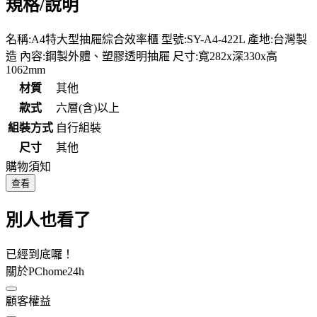
規格/說明
名稱:A4特大型抽屜綜合效率櫃 型號:SY-A4-422L 產地:台灣製
造 內容:鋼製外體、塑膠透明抽屜 尺寸:寬282x深330x高
1062mm
材質
其他
款式
六層(含)以上
組裝方式
自行組裝
尺寸
其他
購物須知
查看
別人也看了
已經到底囉！
關於PChome24h
顧客權益