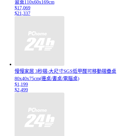
習桌110x60x169cm
$17,069
$21,337
慢慢家居 3秒摺-大尺寸SGS低甲醛可移動摺疊桌
80x40x75cm(邊桌/書桌/電腦桌)
$1,199
$2,499