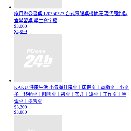
家用辦公書桌 120*50*73 台式電腦桌帶抽屜 現代簡約臥
室學習桌 學生寫字檯
$3,000
$4,999
KAKU 健康生活 小氣壓升降桌｜床邊桌｜電腦桌｜小桌
子｜移動桌｜咖啡桌｜邊桌｜茶几｜矮桌｜工作桌｜筆
電桌｜學習桌
$3,200
$3,880