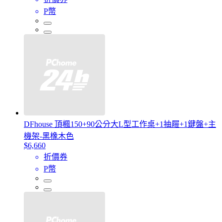
P幣
DFhouse 頂楓150+90公分大L型工作桌+1抽屜+1鍵盤+主
機架-黑橡木色
$6,660
折價券
P幣