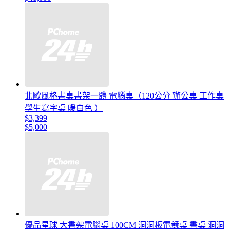
北歐風格書桌書架一體 電腦桌（120公分 辦公桌 工作桌
學生寫字桌 暖白色 ）
$3,399
$5,000
優品星球 大書架電腦桌 100CM 洞洞板電競桌 書桌 洞洞