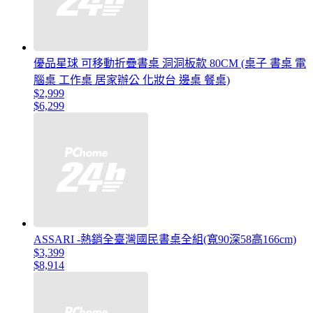
優品星球 可移動折疊書桌 洞洞板款 80CM (桌子 書桌 電
腦桌 工作桌 居家辦公 化妝台 邊桌 餐桌)
$2,999
$6,299
ASSARI -熱銷全臺灣國民書桌全組(寬90深58高166cm)
$3,399
$8,914