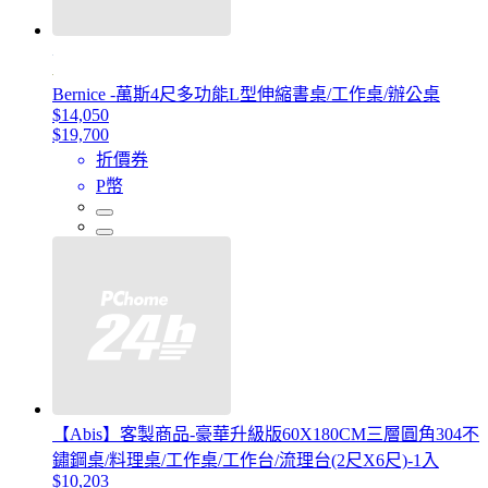
Bernice -萬斯4尺多功能L型伸縮書桌/工作桌/辦公桌
$14,050
$19,700
折價券
P幣
【Abis】客製商品-豪華升級版60X180CM三層圓角304不
鏽鋼桌/料理桌/工作桌/工作台/流理台(2尺X6尺)-1入
$10,203