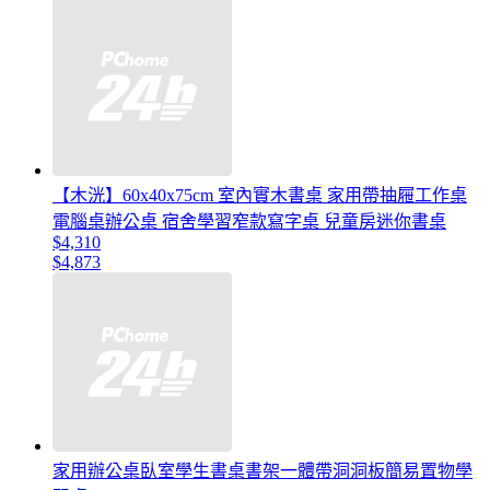
【木洸】60x40x75cm 室內實木書桌 家用帶抽屜工作桌
電腦桌辦公桌 宿舍學習窄款寫字桌 兒童房迷你書桌
$4,310
$4,873
家用辦公桌臥室學生書桌書架一體帶洞洞板簡易置物學