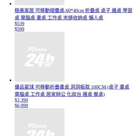
極美家居 可移動摺疊桌-60*40cm 折疊桌 桌子 邊桌 學習
桌 電腦桌 書桌 工作桌 夾縫收納桌 懶人桌
$539
$599
優品星球 可移動折疊書桌 洞洞板款 100CM (桌子 書桌
電腦桌 工作桌 居家辦公 化妝台 邊桌 餐桌)
$3,399
$6,999