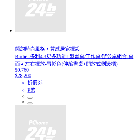
簡約時尚風格，質感居家擺設
Birdie -多利4.3尺多功能L型書桌/工作桌/辦公桌組合-桌
面可左右擺放-雪衫色(伸縮書桌+開放式側邊櫃)
$9,760
$28,200
折價券
P幣