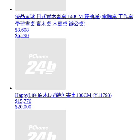
優品星球 日式實木書桌 140CM 雙抽屜 (電腦桌 工作桌
學習書桌 實木桌 木頭桌 辦公桌)
$3,608
$6,290
HappyLife 原木L型轉角書桌180CM (Y11793)
$15,776
$20,000