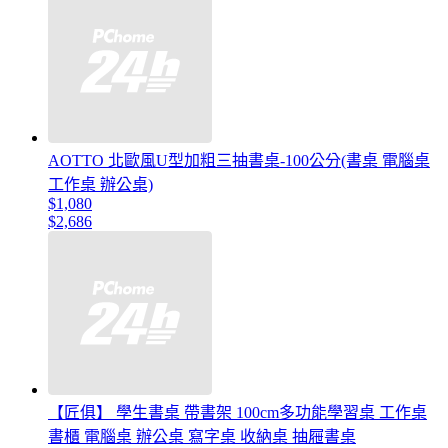
AOTTO 北歐風U型加粗三抽書桌-100公分(書桌 電腦桌
工作桌 辦公桌)
$1,080
$2,686
【匠俱】 學生書桌 帶書架 100cm多功能學習桌 工作桌
書櫃 電腦桌 辦公桌 寫字桌 收納桌 抽屜書桌