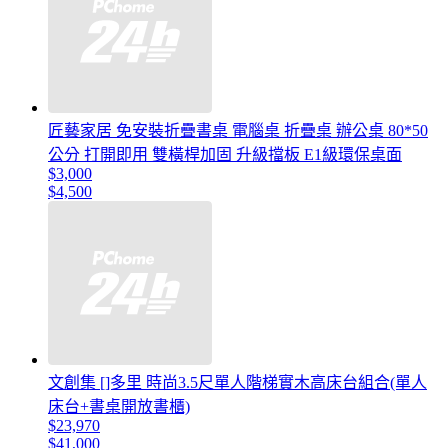
匠藝家居 免安裝折疊書桌 電腦桌 折疊桌 辦公桌 80*50
公分 打開即用 雙橫桿加固 升級擋板 E1級環保桌面
$3,000
$4,500
文創集 []多里 時尚3.5尺單人階梯實木高床台組合(單人
床台+書桌開放書櫃)
$23,970
$41,000