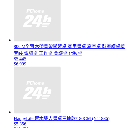
80CM全實木帶書架學習桌 家用書桌 寫字桌 臥室課桌椅
套裝 電腦桌 工作桌 會議桌 化妝桌
$5,445
$6,999
HappyLife 實木雙人書桌三抽款/180CM (Y11886)
$5,356