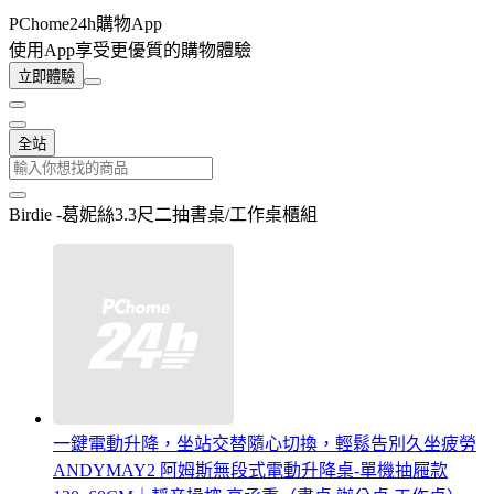
PChome24h購物App
使用App享受更優質的購物體驗
立即體驗
全站
Birdie -葛妮絲3.3尺二抽書桌/工作桌櫃組
一鍵電動升降，坐站交替隨心切換，輕鬆告別久坐疲勞
ANDYMAY2 阿姆斯無段式電動升降桌-單機抽屜款