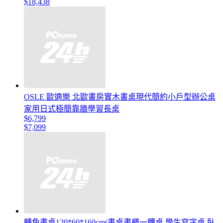
$18,438
OSLE 歐適樂 北歐書房實木書桌現代簡約小戶型辦公桌
家用日式極簡靠牆學習長桌
$6,799
$7,099
轉角書桌120*60*160cm(書桌書櫃一體桌 學生寫字桌 臥