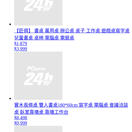
【匠俱】 書桌 萬用桌 辦公桌 桌子 工作桌 遊戲桌寫字桌
兒童書桌 桌椅 電腦桌 電競桌
$1,879
$3,999
實木長條桌 雙人書桌180*60cm 寫字桌 電腦桌 會議洽談
桌 臥室靠墻桌 靠墻工作台
$8,498
$9,999