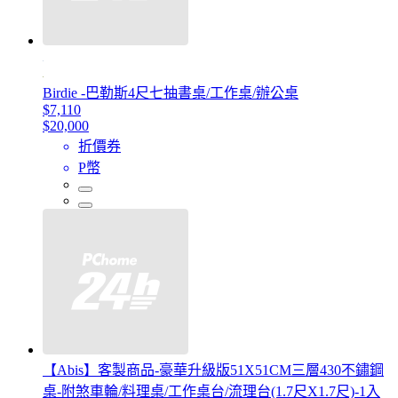
Birdie -巴勒斯4尺七抽書桌/工作桌/辦公桌
$7,110
$20,000
折價券
P幣
【Abis】客製商品-豪華升級版51X51CM三層430不鏽鋼
桌-附煞車輪/料理桌/工作桌台/流理台(1.7尺X1.7尺)-1入