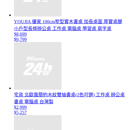
YOUJIA 優家 100cm窄型實木書桌 加長桌面 厚實桌腿
小戶型長條辦公桌 工作桌 電腦桌 學習桌 寫字桌
$8,699
$9,799
宅貨 北歐風簡約木紋雙抽書桌(2色可選) 工作桌 辦公桌
書桌 電腦桌 台灣製
$2,999
$5,257