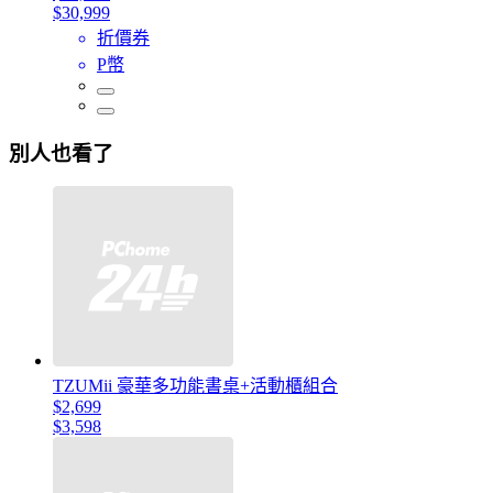
$30,999
折價券
P幣
別人也看了
TZUMii 豪華多功能書桌+活動櫃組合
$2,699
$3,598