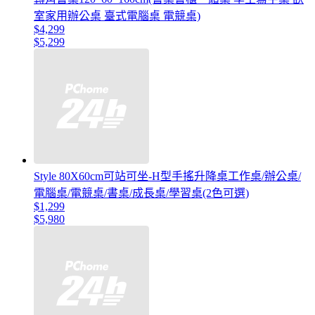
室家用辦公桌 臺式電腦桌 電競桌)
$4,299
$5,299
Style 80X60cm可站可坐-H型手搖升降桌工作桌/辦公桌/
電腦桌/電競桌/書桌/成長桌/學習桌(2色可選)
$1,299
$5,980