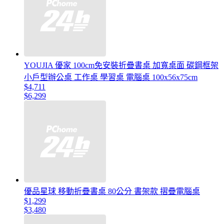
YOUJIA 優家 100cm免安裝折疊書桌 加寬桌面 碳鋼框架
小戶型辦公桌 工作桌 學習桌 電腦桌 100x56x75cm
$4,711
$6,299
優品星球 移動折疊書桌 80公分 書架款 摺疊電腦桌
$1,299
$3,480