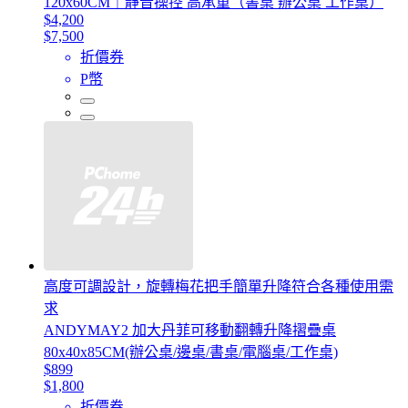
120x60CM｜靜音操控 高承重（書桌 辦公桌 工作桌）
$4,200
$7,500
折價券
P幣
高度可調設計，旋轉梅花把手簡單升降符合各種使用需
求
ANDYMAY2 加大丹菲可移動翻轉升降摺疊桌
80x40x85CM(辦公桌/邊桌/書桌/電腦桌/工作桌)
$899
$1,800
折價券