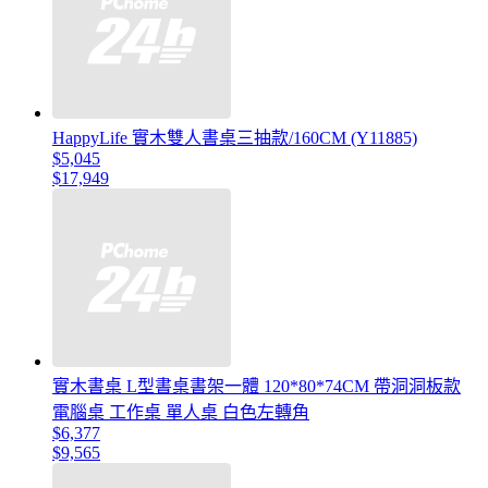
HappyLife 實木雙人書桌三抽款/160CM (Y11885)
$5,045
$17,949
實木書桌 L型書桌書架一體 120*80*74CM 帶洞洞板款
電腦桌 工作桌 單人桌 白色左轉角
$6,377
$9,565