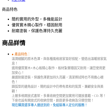
商品特色
簡約實用的外型，多機能設計
優質實木精心製作，穩固耐用
耐磨塗裝，保護色澤持久亮麗
商品詳情
產品特色：
●
溫潤細膩的原木色澤，與各種風格居家皆好搭配，營造出溫暖居家氣
息！
選用優質實木
+
木心板精心製作，板材紮實穩固又耐用，讓您使用更
加安心！
嚴選耐磨塗裝，保護色澤更加持久亮麗，清潔擦拭時也不用擔心褪
色！
圓弧型的邊角設計，簡約設計中仍帶有柔和的氣質，兼顧安全與美
觀！
上層多格開放式書架，多重收納空間更加實用可擺放書籍、CD..等！
下座也設有開放式的收納空間，創造更多收納及分類空間！
現在購買還享專人運送到府，免組裝專人定位的服務！