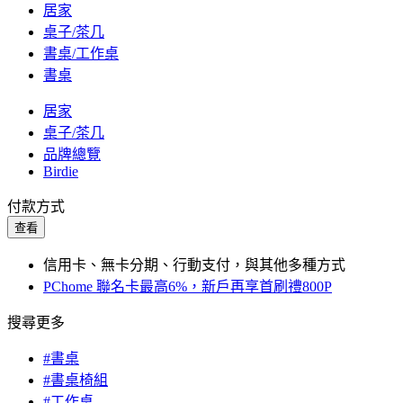
居家
桌子/茶几
書桌/工作桌
書桌
居家
桌子/茶几
品牌總覽
Birdie
付款方式
查看
信用卡、無卡分期、行動支付，與其他多種方式
PChome 聯名卡最高6%，新戶再享首刷禮800P
搜尋更多
#書桌
#書桌椅組
#工作桌