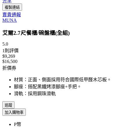
分享
複製連結
賣貴通報
MUNA
艾爾2.7尺餐櫃/碗盤櫃(全組)
5.0
1
則評價
$9,269
$16,500
折價券
材質：正面、側面採用符合國際低甲醛木芯板。
腳座：搭配黑鐵烤漆腳座+手把。
滑軌：採用鋼珠滑軌
追蹤
加入購物車
P幣