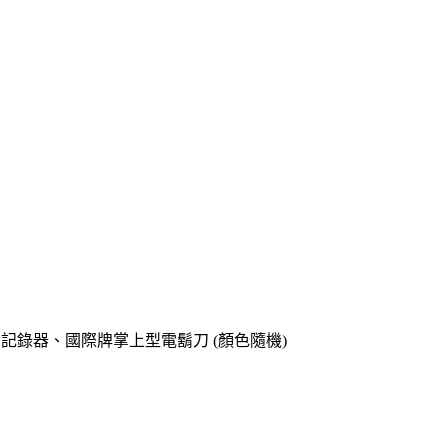
o專用記錄器、國際牌掌上型電鬍刀 (顏色隨機)