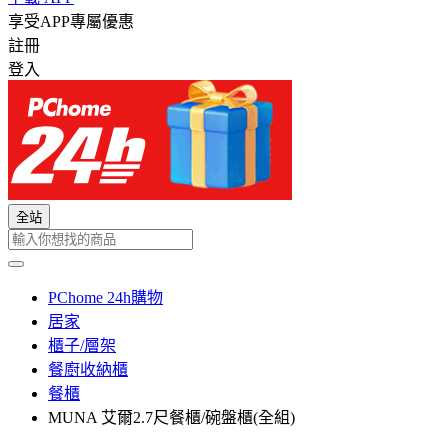
享受APP專屬優惠
註冊
登入
全站
PChome 24h購物
居家
櫃子/層架
餐廚收納櫃
餐櫃
MUNA 艾爾2.7尺餐櫃/碗盤櫃(全組)