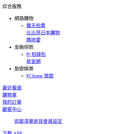
綜合服務
網路購物
露天拍賣
比比昂日本購物
媽咪愛
金融保險
Pi 拍錢包
易安網
旅遊娛樂
PChome 旅遊
最近看過
購物車
我的訂單
顧客中心
追蹤清單
退貨
會員設定
下載 APP