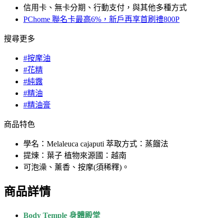
信用卡、無卡分期、行動支付，與其他多種方式
PChome 聯名卡最高6%，新戶再享首刷禮800P
搜尋更多
#按摩油
#花精
#純露
#精油
#精油膏
商品特色
學名：Melaleuca cajaputi 萃取方式：蒸餾法
提煉：葉子 植物來源國：越南
可泡澡、薰香、按摩(須稀釋)。
商品詳情
Body Temple 身體殿堂