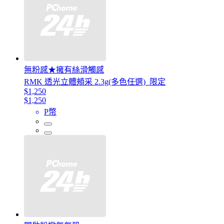
無粉感★擁有絲滑觸感
RMK 透光立體頰采 2.3g(多色任選)_限定
$1,250
$1,250
P幣