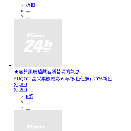
折扣
★容於肌膚蘊藏若隱若現的氣息
SUQQU 晶采柔艷頰彩 6.4g(多色任選)_2026新色
$2,200
$2,200
P幣