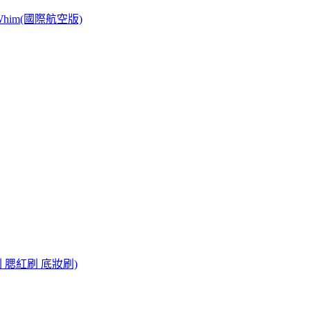
/Whim(國際航空版)
 腮紅刷 底妝刷)