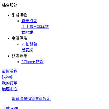
綜合服務
網路購物
露天拍賣
比比昂日本購物
媽咪愛
金融保險
Pi 拍錢包
易安網
旅遊娛樂
PChome 旅遊
最近看過
購物車
我的訂單
顧客中心
追蹤清單
退貨
會員設定
下載 APP