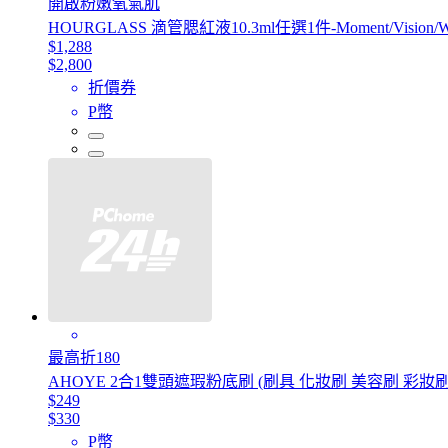
開啟粉嫩氧氣肌
HOURGLASS 滴管腮紅液10.3ml任選1件-Moment/Vision
$1,288
$2,800
折價券
P幣
最高折180
AHOYE 2合1雙頭遮瑕粉底刷 (刷具 化妝刷 美容刷 彩妝刷
$249
$330
P幣