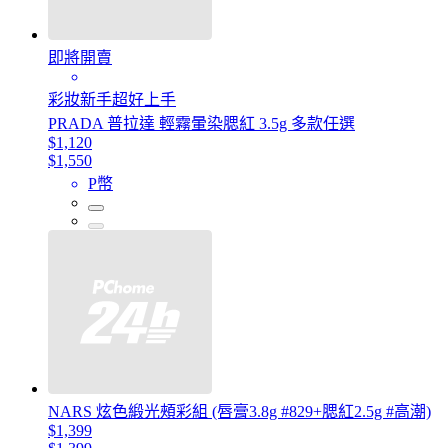
即將開賣
彩妝新手超好上手
PRADA 普拉達 輕霧暈染腮紅 3.5g 多款任選
$1,120
$1,550
P幣
NARS 炫色緞光頰彩組 (唇膏3.8g #829+腮紅2.5g #高潮)
$1,399