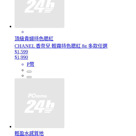
頂級貴婦持色腮紅
CHANEL 香奈兒 輕霧持色腮紅 8g 多款任選
$1,599
$1,990
P幣
輕盈水感質地