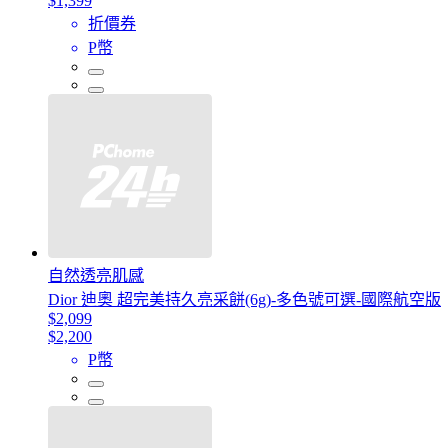
$1,399
折價券
P幣
自然透亮肌感
Dior 迪奧 超完美持久亮采餅(6g)-多色號可選-國際航空版
$2,099
$2,200
P幣