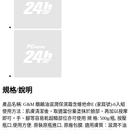
規格/說明
產品名稱: G&M 鴯鶓油滋潤保濕霜含維他命E (家庭號)-6入組
使用方法：肌膚清潔後，取適當份量塗抹於臉部，再加以按摩
即可。手、腳等容易乾超糙部位亦可使用 規 格: 500g/瓶, 按壓
瓶口,使用方便. 原裝原瓶進口, 原廠包膜. 適用膚質：滋潤不油