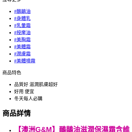
#鴯鶓油
#身體乳
#乳暈霜
#按摩油
#美胸霜
#美體霜
#潤膚霜
#美體噴霧
商品特色
品質好 滋潤肌膚超好
好用 便宜
冬天每人必購
商品詳情
【澳洲G&M】
鴯鶓油滋潤保濕霜含維