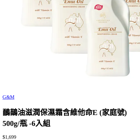
G&M
鴯鶓油滋潤保濕霜含維他命E (家庭號)
500g/瓶 -6入組
$1,699