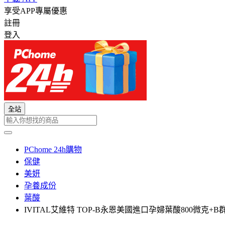
享受APP專屬優惠
註冊
登入
全站
PChome 24h購物
保健
美妍
孕養成份
葉酸
IVITAL艾維特 TOP-B永恩美國進口孕婦葉酸800微克