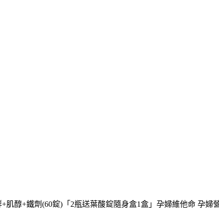
+B群+肌醇+鐵劑(60錠)「2瓶送葉酸錠隨身盒1盒」孕婦維他命 孕婦