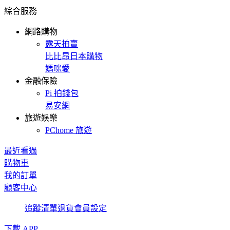
綜合服務
網路購物
露天拍賣
比比昂日本購物
媽咪愛
金融保險
Pi 拍錢包
易安網
旅遊娛樂
PChome 旅遊
最近看過
購物車
我的訂單
顧客中心
追蹤清單
退貨
會員設定
下載 APP