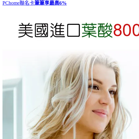
PChome聯名卡
筆筆享最高
6%