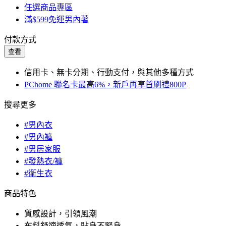
任選商品專區
滿$599免運男內著
付款方式
查看
信用卡、無卡分期、行動支付，與其他多種方式
PChome 聯名卡最高6%，新戶再享首刷禮800P
搜尋更多
#男內衣
#男內褲
#男居家服
#發熱衣/褲
#衛生衣
商品特色
質感設計，引領風潮
布料舒適透氣，貼身不緊身