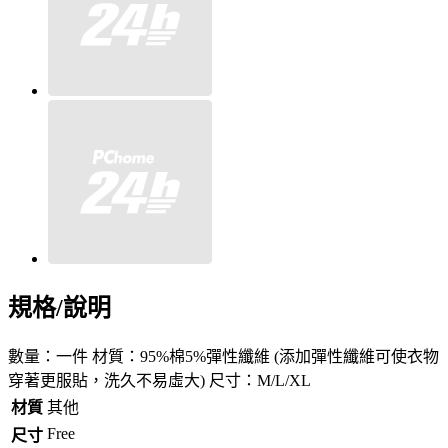
規格/說明
數量：一件 材質：95%棉5%彈性纖維 (添加彈性纖維可使衣物
穿著更服貼，洗久不易虛大) 尺寸：M/L/XL
材質
其他
Free
尺寸