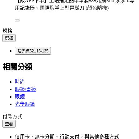
【限APP下單】全站指定品單筆滿888元抽Mio gogoro專
用記錄器、國際牌掌上型電鬍刀 (顏色隨機)
規格
選擇
啞光棕52□16-135
相關分類
時尚
眼鏡/墨鏡
眼鏡
光學眼鏡
付款方式
查看
信用卡、無卡分期、行動支付，與其他多種方式