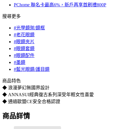
PChome 聯名卡最高6%，新戶再享首刷禮800P
搜尋更多
#光學鏡架/鏡框
#老花眼鏡
#眼鏡夾片
#眼鏡套鏡
#眼鏡配件
#墨鏡
#藍光眼鏡/護目鏡
商品特色
◆ 浪漫夢幻無國界設計
◆ ANNASUI經典復古系列深受年輕女性喜愛
◆ 通過歐盟CE安全合格認證
商品詳情