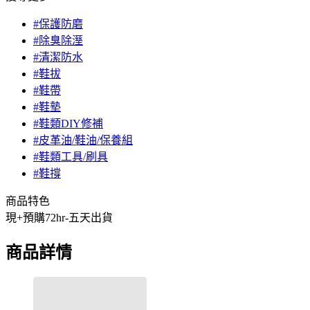
#保護防磨
#除臭除溼
#清潔防水
#鞋拔
#鞋帶
#鞋墊
#鞋類DIY修補
#皮革油/鞋油/保養組
#鞋類工具/刷具
#鞋撐
商品特色
現+預購72hr-五天出貨
商品詳情