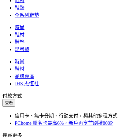
鞋材
鞋墊
全系列鞋墊
時尚
鞋材
鞋墊
足弓墊
時尚
鞋材
品牌專區
JHS 杰恆社
付款方式
查看
信用卡、無卡分期、行動支付，與其他多種方式
PChome 聯名卡最高6%，新戶再享首刷禮800P
搜尋更多