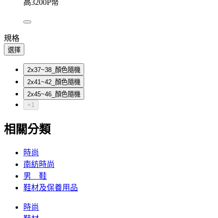
高3200P幣
規格
選擇
2x37~38_顏色隨機
2x41~42_顏色隨機
2x45~46_顏色隨機
+1
相關分類
時尚
南紡時尚
男 鞋
鞋材及保養用品
時尚